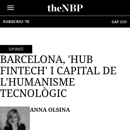
Ir
al
contenido
SUBSCRIU-TE
CAT
ESP
OPINIÓ
BARCELONA, 'HUB
FINTECH' I CAPITAL DE
L'HUMANISME
TECNOLÒGIC
ANNA OLSINA