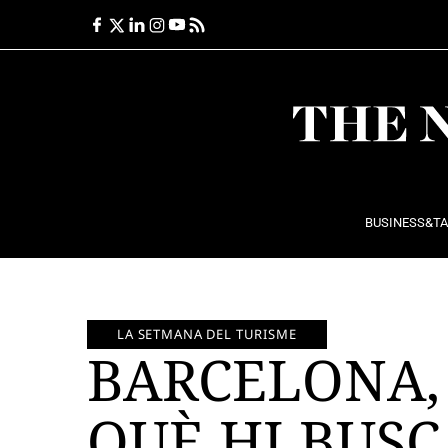
Ir
al
contenido
BUSINESS&T
LA SETMANA DEL TURISME
BARCELONA, 
QUÈ HI BUSC