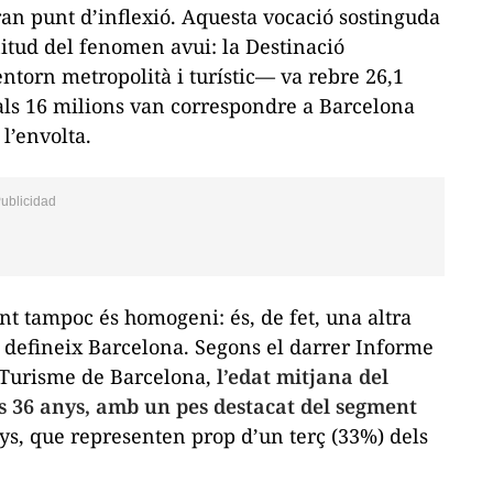
ran punt d’inflexió. Aquesta vocació sostinguda
nitud del fenomen avui: la Destinació
entorn metropolità i turístic— va rebre 26,1
uals 16 milions van correspondre a Barcelona
 l’envolta.
tant tampoc és homogeni: és, de fet, una altra
 defineix Barcelona.
Segons el darrer Informe
el Turisme de Barcelona
,
l’edat mitjana del
dels 36 anys, amb un pes destacat del segment
nys, que representen prop d’un terç (33%) dels