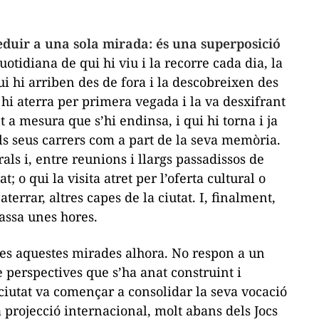
eduir a una sola mirada: és una superposició
tidiana de qui hi viu i la recorre cada dia, la
ui hi arriben des de fora i la descobreixen des
 hi aterra per primera vegada i la va desxifrant
t a mesura que s’hi endinsa, i qui hi torna i ja
ls seus carrers com a part de la seva memòria.
als i, entre reunions i llargs passadissos de
 o qui la visita atret per l’oferta cultural o
terrar, altres capes de la ciutat. I, finalment,
assa unes hores.
otes aquestes mirades alhora. No respon a un
e perspectives que s’ha anat construint i
ciutat va començar a consolidar la seva vocació
la projecció internacional
, molt abans dels Jocs