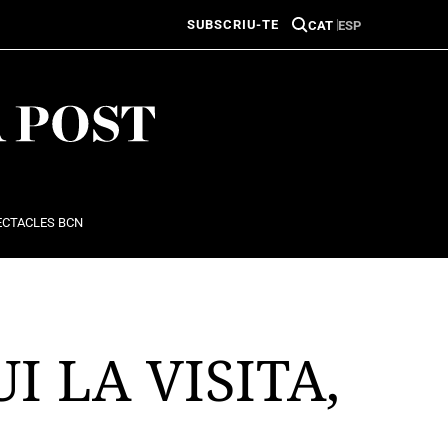
SUBSCRIU-TE
CAT
ESP
ECTACLES BCN
 LA VISITA,