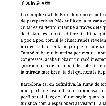
La complexitat de Barcelona no es pot r
de perspectives.
Més enllà de la mirada quo
ciutat es va definint també a través dels q
de distàncies i motius diferents. Hi ha qui
a poc a poc, com si la ciutat s’anés revelan
no necessita orientació perquè reconeix e
També hi ha qui hi arriba per motius labor
congressos, acaba trobant un racó inesperat;
gastronòmica de la ciutat i descobreix, en a
la mirada més breu: la del qui només hi p
Barcelona és, en definitiva, la suma de t
únic perfil de visitant, sinó a un mosaic d
perfilant al llarg de l’últim segle,
quan la 
turística com a espai obert al visitant i a 