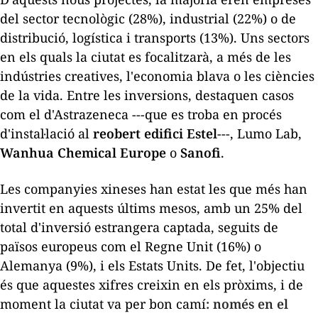
del sector tecnològic (28%), industrial (22%) o de
distribució, logística i transports (13%). Uns sectors
en els quals la ciutat es focalitzarà, a més de les
indústries creatives, l'economia blava o les ciències
de la vida. Entre les inversions, destaquen casos
com el d'Astrazeneca ---que es troba en procés
d'instal·lació al
reobert edifici Estel
---, Lumo Lab,
Wanhua Chemical Europe
o
Sanofi
.
Les companyies xineses han estat les que més han
invertit en aquests últims mesos, amb un 25% del
total d'inversió estrangera captada, seguits de
països europeus com el Regne Unit (16%) o
Alemanya (9%), i els Estats Units. De fet, l'objectiu
és que aquestes xifres creixin en els pròxims, i de
moment la ciutat va per bon camí
: només en el