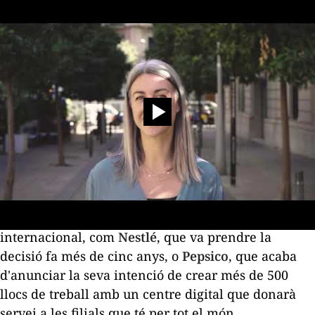
A la trobada dedicada al talent participaran
algunes de les multinacionals que han optat per
radicar a la ciutat
hubs
tecnològics de referència
internacional, com
Nestlé
, que va prendre la
decisió fa més de cinc anys, o
Pepsico
, que acaba
d'anunciar la seva intenció de crear més de 500
llocs de treball amb un centre digital que donarà
servei a les filials que té per tot el món.