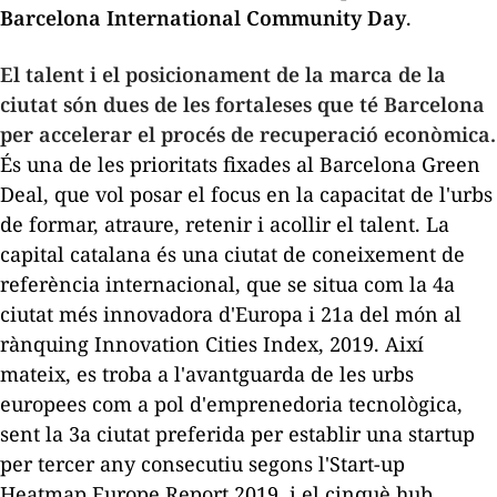
Barcelona
International
Community
Day
.
El talent i el posicionament de la marca de la
ciutat són dues de les fortaleses que té Barcelona
per accelerar el procés de recuperació econòmica.
És una de les prioritats fixades al
Barcelona Green
Deal
, que vol posar el focus en la capacitat de l'urbs
de formar, atraure, retenir i acollir el talent. La
capital catalana és una ciutat de coneixement de
referència internacional, que se situa com la 4a
ciutat més innovadora d'Europa i 21a del món al
rànquing
Innovation
Cities
Index
, 2019. Així
mateix, es troba a l'avantguarda de les urbs
europees com a pol d'emprenedoria tecnològica,
sent la 3a ciutat preferida per establir una
startup
per tercer any consecutiu segons l'
Start-up
Heatmap
Europe
Report 2019
, i el cinquè
hub