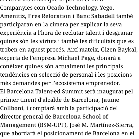
Companyies com
Ocado Technology
,
Yego
,
Amenitiz
, Eres
Relocation
i
Banc Sabadell
també
participaran en la cimera per explicar la seva
experiència a l'hora de reclutar talent i desgranar
quines són les virtuts i també les dificultats que es
troben en aquest procés. Així mateix,
Gizen
Baykal
,
experta de l'empresa
Michael
Page
, donarà a
conèixer quines són actualment les principals
tendències en selecció de personal i les posicions
més demandes per l'ecosistema emprenedor.
El Barcelona Talent-
ed
Summit
serà inaugurat pel
primer tinent d'alcalde de Barcelona, ​​
Jaume
Collboni
, i comptarà amb la participació del
director general de
Barcelona
School
of
Management
(BSM-UPF), José M. Martínez-
Sierra
,
que abordarà el posicionament de Barcelona en el