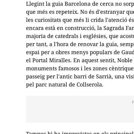
Llegint la guia
Barcelona de cerca
no sorp
que més es repeteix. No és d'estranyar que
les curiositats que més li crida l'atenció
encara està en construcció, la Sagrada Fa
majoria de catedrals i esglésies, que acos
per tant, a l'hora de renovar la guia, sem
espai per a obres menys populars de Gaudí,
el Portal Miralles. En aquest sentit, Noble
monuments famosos i les zones cèntrique
passeig per l'antic barri de Sarrià, una v
pel parc natural de Collserola.
Tampoc hi ha imprevistos en els principal