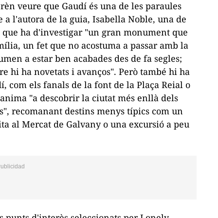
rèn veure que Gaudí és una de les paraules
 a l'autora de la guia, Isabella Noble, una de
 és que ha d'investigar "un gran monument que
mília, un fet que no acostuma a passar amb la
tumen a estar ben acabades des de fa segles;
pre hi ha novetats i avanços". Però també hi ha
 com els fanals de la font de la Plaça Reial o
 anima "a descobrir la ciutat més enllà dels
s", recomanant destins menys típics com un
isita al Mercat de Galvany o una excursió a peu
s punts d'interès seleccionats per Lonely