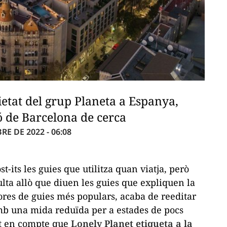
pietat del grup Planeta a Espanya,
ó de Barcelona de cerca
E DE 2022 - 06:08
its les guies que utilitza quan viatja, però
lta allò que diuen les guies que expliquen la
tores de guies més populars, acaba de reeditar
amb una mida reduïda per a estades de pocs
int en compte que
Lonely Planet etiqueta a la