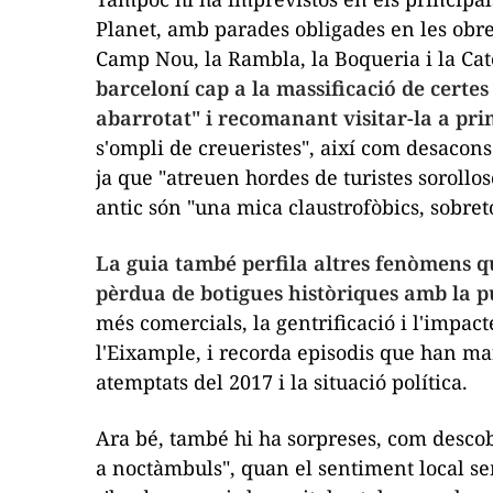
Planet, amb parades obligades en les obres
Camp Nou, la Rambla, la Boqueria i la Ca
barceloní cap a la massificació de certe
abarrotat" i recomanant visitar-la a pr
s'ompli de creueristes", així com desacons
ja que "atreuen hordes de turistes sorolloso
antic són "una mica claustrofòbics, sobret
La guia també perfila altres fenòmens q
pèrdua de botigues històriques amb la p
més comercials, la gentrificació i l'impacte
l'Eixample, i recorda episodis que han mar
atemptats del 2017 i la situació política.
Ara bé, també hi ha sorpreses, com descob
a noctàmbuls", quan el sentiment local sem