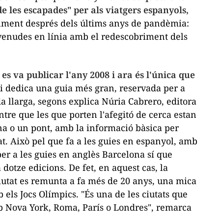
e les escapades" per als viatgers espanyols,
alment després dels últims anys de pandèmia:
 venudes en línia amb el redescobriment dels
es va publicar l'any 2008 i ara és l'única que
li dedica una guia més gran, reservada per a
a llarga, segons explica Núria Cabrero, editora
ntre que les que porten l'afegitó
de cerca
estan
na o un pont, amb la informació bàsica per
t. Això pel que fa a les guies en espanyol, amb
r a les guies en anglès Barcelona sí que
otze edicions. De fet, en aquest cas, la
iutat es remunta a fa més de 20 anys, una mica
els Jocs Olímpics. "És una de les ciutats que
 Nova York, Roma, París o Londres", remarca