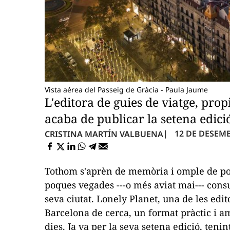
Vista aérea del Passeig de Gràcia - Paula Jaume
L'editora de guies de viatge, pro
acaba de publicar la setena edici
12 DE DESEMBR
CRISTINA MARTÍN VALBUENA
Tothom s'aprèn de memòria i omple de post-
poques vegades ---o més aviat mai--- consu
seva ciutat. Lonely Planet, una de les edi
Barcelona de cerca
, un format pràctic i 
dies. Ja va per la seva setena edició, ten