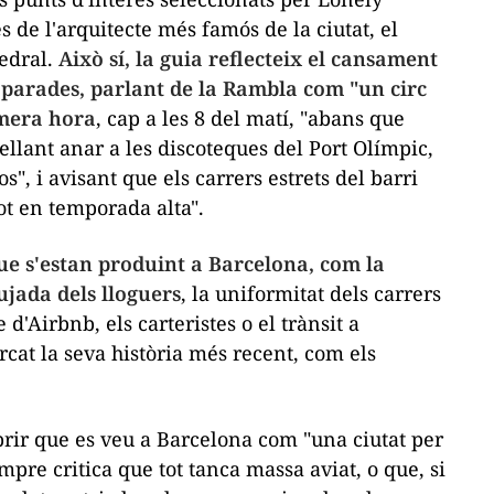
 de l'arquitecte més famós de la ciutat, el
tedral.
Això sí, la guia reflecteix el cansament
s parades, parlant de la Rambla com "un circ
imera hora
, cap a les 8 del matí, "abans que
ellant anar a les discoteques del Port Olímpic,
s", i avisant que els carrers estrets del barri
ot en temporada alta".
ue s'estan produint a Barcelona, com la
ujada dels lloguers
, la uniformitat dels carrers
 d'Airbnb, els carteristes o el trànsit a
cat la seva història més recent, com els
rir que es veu a Barcelona com "una ciutat per
pre critica que tot tanca massa aviat, o que, si