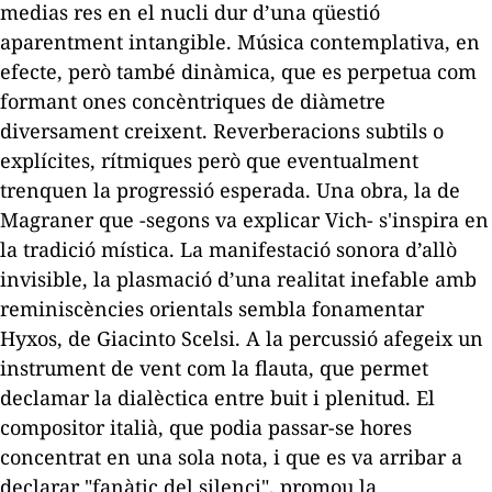
medias res
en el nucli dur d’una qüestió
aparentment intangible. Música contemplativa, en
efecte, però també dinàmica, que es perpetua com
formant ones concèntriques de diàmetre
diversament creixent. Reverberacions subtils o
explícites, rítmiques però que eventualment
trenquen la progressió esperada. Una obra, la de
Magraner que -segons va explicar Vich- s'inspira en
la tradició mística. La manifestació sonora d’allò
invisible, la plasmació d’una realitat inefable amb
reminiscències orientals sembla fonamentar
Hyxos
, de Giacinto Scelsi. A la percussió afegeix un
instrument de vent com la flauta, que permet
declamar la dialèctica entre buit i plenitud. El
compositor italià, que podia passar-se hores
concentrat en una sola nota, i que es va arribar a
declarar "fanàtic del silenci", promou la