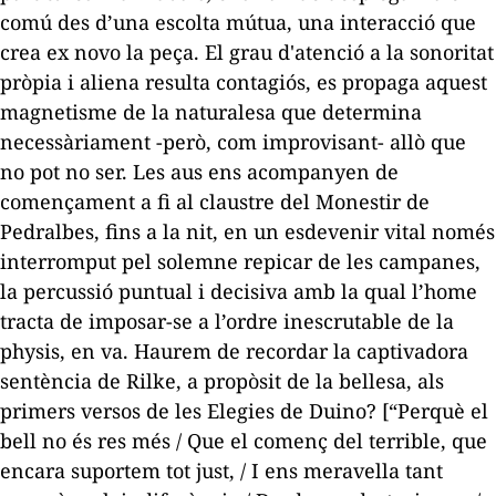
comú des d’una escolta mútua, una interacció que
crea
ex novo
la peça. El grau d'atenció a la sonoritat
pròpia i aliena resulta contagiós, es propaga aquest
magnetisme de la naturalesa que determina
necessàriament -però, com improvisant- allò que
no pot no ser. Les aus ens acompanyen de
començament a fi al claustre del Monestir de
Pedralbes, fins a la nit, en un esdevenir vital només
interromput pel solemne repicar de les campanes,
la percussió puntual i decisiva amb la qual l’home
tracta de imposar-se a l’ordre inescrutable de la
physis
, en va. Haurem de recordar la captivadora
sentència de Rilke, a propòsit de la bellesa, als
primers versos de les
Elegies de Duino
? [“
Perquè el
bell no és res més / Que el començ del terrible, que
encara suportem tot just, / I ens meravella tant