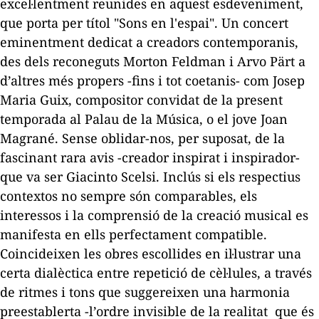
excel·lentment reunides en aquest esdeveniment,
que porta per títol "Sons en l'espai". Un concert
eminentment dedicat a creadors contemporanis,
des dels reconeguts Morton Feldman i Arvo Pärt a
d’altres més propers -fins i tot coetanis- com Josep
Maria Guix, compositor convidat de la present
temporada al Palau de la Música, o el jove Joan
Magrané. Sense oblidar-nos, per suposat, de la
fascinant
rara avis
-creador inspirat i inspirador-
que va ser Giacinto Scelsi. Inclús si els respectius
contextos no sempre són comparables, els
interessos i la comprensió de la creació musical es
manifesta en ells perfectament compatible.
Coincideixen les obres escollides en il·lustrar una
certa dialèctica entre repetició de cèl·lules, a través
de ritmes i tons que suggereixen una harmonia
preestablerta -l’ordre invisible de la realitat que és