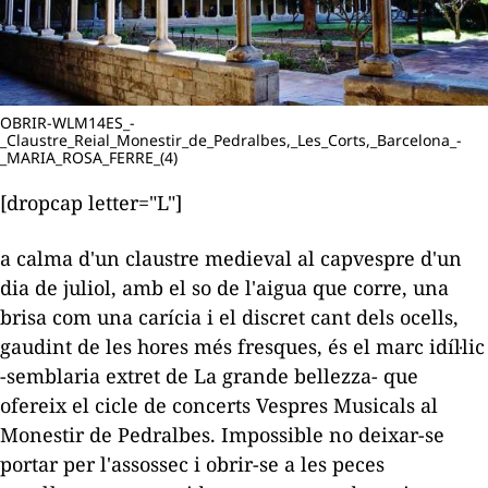
OBRIR-WLM14ES_-
_Claustre_Reial_Monestir_de_Pedralbes,_Les_Corts,_Barcelona_-
_MARIA_ROSA_FERRE_(4)
[dropcap letter="L"]
a calma d'un claustre medieval al capvespre d'un
dia de juliol, amb el so de l'aigua que corre, una
brisa com una carícia i el discret cant dels ocells,
gaudint de les hores més fresques, és el marc idíl·lic
-semblaria extret de
La
grande bellezza
- que
ofereix el cicle de concerts Vespres Musicals al
Monestir de Pedralbes. Impossible no deixar-se
portar per l'assossec i obrir-se a les peces