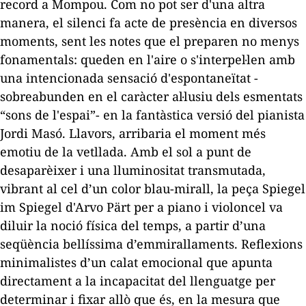
record a Mompou. Com no pot ser d'una altra
manera, el silenci fa acte de presència en diversos
moments, sent les notes que el preparen no menys
fonamentals: queden en l'aire o s'interpel·len amb
una intencionada sensació d'espontaneïtat -
sobreabunden en el caràcter al·lusiu dels esmentats
“sons de l'espai”- en la fantàstica versió del pianista
Jordi Masó. Llavors, arribaria el moment més
emotiu de la vetllada. Amb el sol a punt de
desaparèixer i una lluminositat transmutada,
vibrant al cel d’un color blau-mirall, la peça
Spiegel
im Spiegel
d'Arvo Pärt per a piano i violoncel va
diluir la noció física del temps, a partir d’una
seqüència bellíssima d’emmirallaments. Reflexions
minimalistes d’un calat emocional que apunta
directament a la incapacitat del llenguatge per
determinar i fixar allò que és, en la mesura que