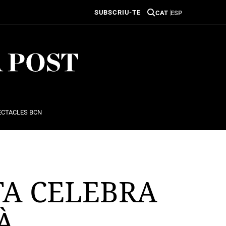
SUBSCRIU-TE
CAT
ESP
ECTACLES BCN
TA CELEBRA
À