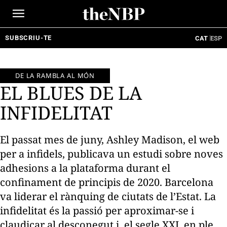
Ir
al
contenido
SUBSCRIU-TE
CAT
ESP
DE LA RAMBLA AL MÓN
EL BLUES DE LA
INFIDELITAT
El passat mes de juny, Ashley Madison, el web
per a infidels, publicava un estudi sobre noves
adhesions a la plataforma durant el
confinament de principis de 2020. Barcelona
va liderar el rànquing de ciutats de l’Estat. La
infidelitat és la passió per aproximar-se i
claudicar al desconegut i, el segle XXI, en ple