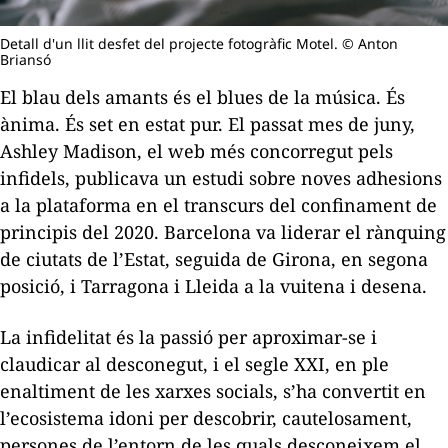
Detall d'un llit desfet del projecte fotogràfic Motel. © Anton
Briansó
El blau dels amants és el
blues
de la música. És
ànima. És set en estat pur. El passat mes de juny,
Ashley Madison
, el web més concorregut pels
infidels, publicava un estudi sobre noves adhesions
a la plataforma en el transcurs del confinament de
principis del 2020. Barcelona va liderar el rànquing
de ciutats de l’Estat, seguida de Girona, en segona
posició, i Tarragona i Lleida a la vuitena i desena.
La infidelitat és la passió per aproximar-se i
claudicar al desconegut, i el segle XXI, en ple
enaltiment de les xarxes socials, s’ha convertit en
l’ecosistema idoni per descobrir, cautelosament,
persones de l’entorn de les quals desconeixem el