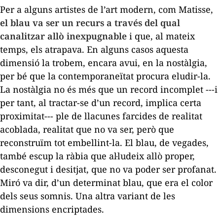
Per a alguns artistes de l’art modern, com Matisse,
el blau va ser un recurs a través del qual
canalitzar allò inexpugnable
i que, al mateix
temps, els atrapava. En alguns casos aquesta
dimensió la trobem, encara avui, en la nostàlgia,
per bé que la contemporaneïtat procura eludir-la.
La nostàlgia no és més que un record incomplet ---i
per tant, al tractar-se d’un record, implica certa
proximitat--- ple de llacunes farcides de realitat
acoblada, realitat que no va ser, però que
reconstruïm tot embellint-la. El blau, de vegades,
també escup la ràbia que al·ludeix allò proper,
desconegut i desitjat, que no va poder ser profanat.
Miró va dir, d’un determinat blau, que era el color
dels seus somnis. Una altra variant de les
dimensions encriptades.