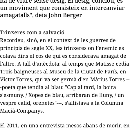
ha de viure sense desig. El desig, conclou, és
un moviment que consisteix en intercanviar
amagatalls"
,
deia John Berger
Trinxeres com a salvació
Recordeu, sinó, en el context de les guerres de
principis de segle XX, les trinxeres on l’enemic es
colava dins el cos de qui es considerava amagat de
l’altre. A tall d’anècdota: al temps que Matisse cedia
Trois baigneuses
al Museu de la Ciutat de París, en
Víctor Torres, qui va ser germà d’en Màrius Torres --
-poeta que tendia al blau: "Cap al tard, la boira
s'esmuny. / Xopes de blau, arribaran de lluny, / un
vespre càlid, orenetes"
---,
s’allistava a la
Columna
Macià-Companys
.
El 2011, en una entrevista mesos abans de morir,
en