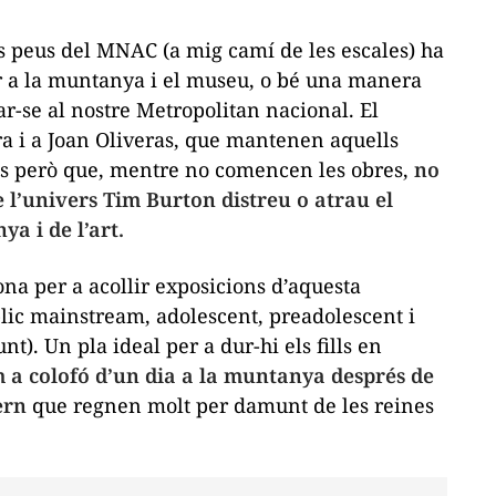
ls peus del MNAC (a mig camí de les escales) ha
er a la muntanya i el museu, o bé una manera
ar-se al nostre Metropolitan nacional. El
a i a Joan Oliveras, que mantenen aquells
ns però que, mentre no comencen les obres,
no
e l’univers Tim Burton distreu o atrau el
ya i de l’art.
na per a acollir exposicions d’aquesta
lic
mainstream
, adolescent, preadolescent i
t). Un pla ideal per a dur-hi els fills en
 a colofó d’un dia a la muntanya després de
ern
que regnen molt per damunt de les reines