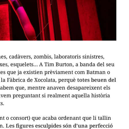
es, cadàvers, zombis, laboratoris sinistres,
ixes, esquelets… A Tim Burton, a banda del seu
ctes que ja existien prèviament com Batman o
i la Fàbrica de Xocolata, perquè
totes beuen del
sabem que, mentre anaven desapareixent els
nàvem preguntant si realment aquella història
s.
nt o consort) que acaba ordenant que li tallin
an.
Les figures esculpides són d’una perfecció