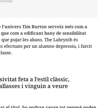
re l’univers Tim Burton serveix més com a
 que com a edificant bany de sensibilitat
, que pujar-les abans.
The Labrynth
és
ts efectuats per un alumne depressiu, i farcit
lasse.
itat feta a l’estil clàssic,
tallasses i vinguin a veure
at el títol, ho podran veure tot perquè poden