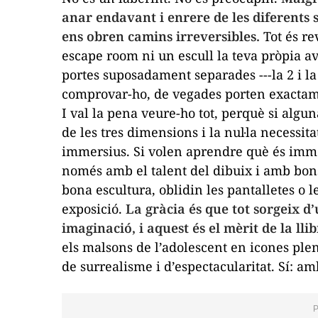
anar endavant i enrere de les diferents
ens obren camins irreversibles.
Tot és re
escape room
ni un
escull la teva pròpia a
portes suposadament separades ---la 2 i la
comprovar-ho, de vegades porten exactamen
I val la pena veure-ho tot, perquè si algu
de les tres dimensions i la nul·la necessi
immersius
. Si volen aprendre què és immers
només amb el talent del dibuix i amb bons
bona escultura, oblidin les pantalletes o l
exposició.
La gràcia és que tot sorgeix d’u
imaginació, i aquest és el mèrit de la lli
els malsons de l’adolescent en icones plene
de surrealisme i d’espectacularitat. Sí: am