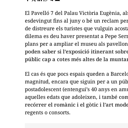
El Pavelló 7 del Palau Victòria Eugènia, a
esdevingut fins al juny o bé un reclam p
de distreure els turistes que vulguin acost
dilema es deu haver presentat a Pepe Serr
plans per a ampliar el museu als pavello
poden saber si l’exposició itinerant sobr
públic cap a cotes més altes de la muntan
El cas és que pocs espais queden a Barcelo
magnitud, encara que siguin per a un púb
postadolescent (entengui’s 40 anys en amun
aquelles edats que adoleixen, i també
com
recórrer el romànic i el gòtic i l’art mod
regents o consorts.