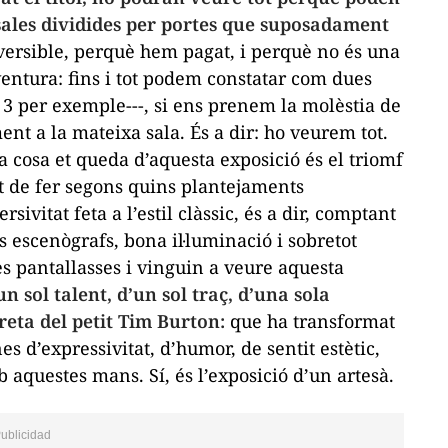
 sales dividides per portes que suposadament
versible, perquè hem pagat, i perquè no és una
ventura
: fins i tot podem constatar com dues
 3 per exemple---, si ens prenem la molèstia de
t a la mateixa sala. És a dir: ho veurem tot.
na cosa et queda d’aquesta exposició és el triomf
tat de fer segons quins plantejaments
ivitat feta a l’estil clàssic, és a dir, comptant
 escenògrafs, bona il·luminació i sobretot
es pantallasses i vinguin a veure aquesta
n sol talent, d’un sol traç, d’una sola
breta del petit Tim Burton:
que ha transformat
s d’expressivitat, d’humor, de sentit estètic,
b aquestes mans. Sí, és l’exposició d’un artesà.