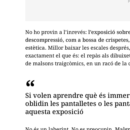
No ho provin a l’inrevés:
l’exposició sob
descompressió, com a bossa de crispetes,
estètica.
Millor baixar les escales després
exactament el que és: el repàs als dibuixe
de malsons traigcòmics, en un racó de la c
Si volen aprendre què és immersiv
oblidin les pantalletes o les pan
aquesta exposició
No és un laberint. No es preocupin.
Malgr