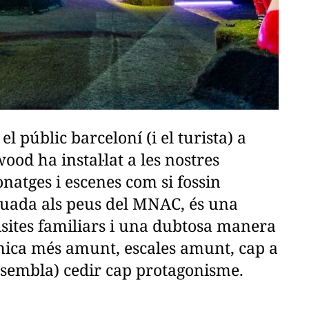
l públic barceloní (i el turista) a
od ha instal·lat a les nostres
onatges i escenes com si fossin
tuada als peus del MNAC, és una
visites familiars i una dubtosa manera
mica més amunt, escales amunt, cap a
sembla) cedir cap protagonisme.