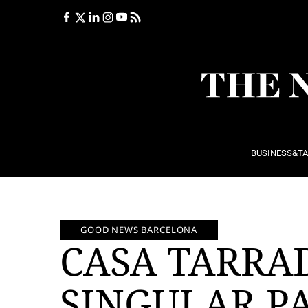
Ir
al
contenido
BUSINESS&T
GOOD NEWS BARCELONA
CASA TARRA
SINGULAR PA