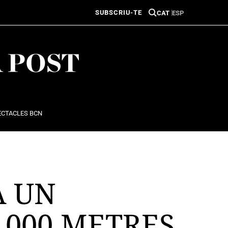
SUBSCRIU-TE
CAT
ESP
ECTACLES BCN
A UN
.000 METRES