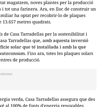
citat magatzem, noves plantes per la producció
 i tot una farinera. Ara, en lloc de construir un
amiliar ha optat per recobrir-lo de plaques
de 13.657 metres quadrats.
de Casa Tarradellas per la sostenibilitat i
Casa Tarradellas que,
amb aquesta inversió
ície solar que té instal·lada i amb la que
'autoconsum
. Fins ara, totes les plaques solars
centres de producció.
ergia verda, Casa Tarradellas assegura que des
vé al 100% de fonts d'energia renovables