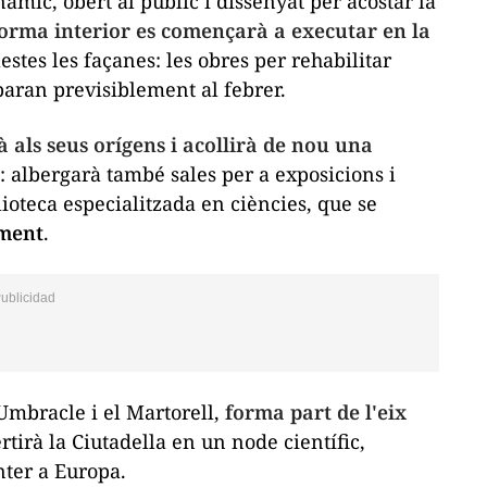
mic, obert al públic i dissenyat per acostar la
orma interior es començarà a executar en la
lestes les façanes: les obres per rehabilitar
aran previsiblement al febrer.
 als seus orígens i acollirà de nou una
: albergarà també sales per a exposicions i
lioteca especialitzada en ciències, que se
ement
.
l'Umbracle i el Martorell,
forma part de l'eix
rtirà la Ciutadella en un node científic,
nter a Europa.