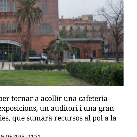
per tornar a acollir una cafeteria-
 exposicions, un auditori i una gran
ies, que sumarà recursos al pol a la
G DE 2025 - 11:21