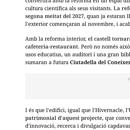
convertirà amb la reforma en un espai dinà
cultura científica als seus visitants.
La ref
segona meitat del 2027
, quan ja estaran l
l'exterior començaran al novembre, i acab
Amb la reforma interior,
el
castell
tornarà
cafeteria-restaurant
. Però no només això
usos educatius, un auditori i una gran bib
sumaran a futura
Ciutadella del Coneix
I és que l'edifici, igual que l'Hivernacle, 
patrimonial d'aquest projecte
, que conve
d'innovació, recerca i divulgació capdava