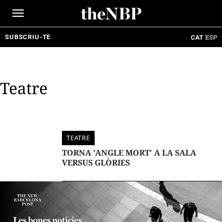
Ir
al
contenido
SUBSCRIU-TE
CAT
ESP
Teatre
TEATRE
TORNA 'ANGLE MORT' A LA SALA
VERSUS GLÒRIES