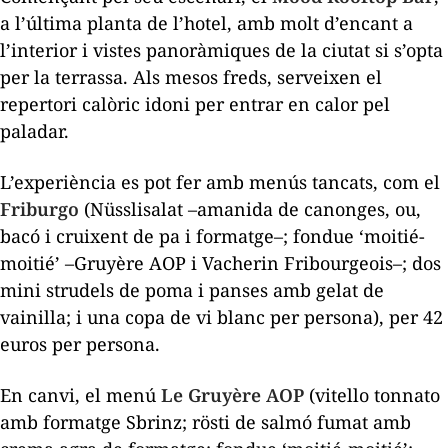
a l’última planta de l’hotel, amb molt d’encant a
l’interior i vistes panoràmiques de la ciutat si s’opta
per la terrassa. Als mesos freds, serveixen el
repertori calòric idoni per entrar en calor pel
paladar.
L’experiència es pot fer amb menús tancats, com el
Friburgo
(Nüsslisalat –amanida de canonges, ou,
bacó i cruixent de pa i formatge–; fondue ‘moitié-
moitié’ –Gruyère AOP i Vacherin Fribourgeois–; dos
mini strudels de poma i panses amb gelat de
vainilla; i una copa de vi blanc per persona), per 42
euros per persona.
En canvi, el menú
Le Gruyère AOP
(vitello tonnato
amb formatge Sbrinz; rösti de salmó fumat amb