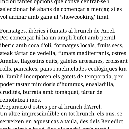
Inclou tantes opcions que convé centrar-se i
seleccionar bé abans de començar a menjar, si es
vol arribar amb gana al ‘
showcooking
’ final.
Formatges, ibèrics i fumats al
brunch
de Arrel.
Per començar hi ha un ampli bufet amb pernil
ibèric amb coca d’oli, formatges locals, fruits secs,
steak tàrtar de vedella, fumats mediterranis, ostres
Amélie, llagostins cuits, galetes artesanes, croissant
rolls, pancakes, pans i melmelades ecològiques km
0. També incorporen els gotets de temporada, per
poder tastar minidosis d’hummus, ensaladilla,
crudités, burrata amb tomàquet, tàrtar de
remolatxa i més.
Preparació d'ostres per al
brunch
d'Arrel.
Un altre imprescindible en tot
brunch
,
els ous
, se
serveixen en aquest cas a taula, des dels Benedict
amb salmó o bacó, fins als poché amb puré i