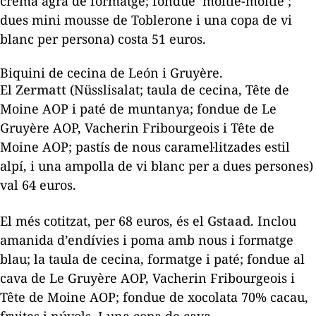
crema agra de formatge; fondue ‘moitié-moitié’;
dues mini mousse de Toblerone i una copa de vi
blanc per persona) costa 51 euros.
Biquini de cecina de León i Gruyère.
El
Zermatt
(Nüsslisalat; taula de cecina, Tête de
Moine AOP i paté de muntanya; fondue de Le
Gruyère AOP, Vacherin Fribourgeois i Tête de
Moine AOP; pastís de nous caramel·litzades estil
alpí, i una ampolla de vi blanc per a dues persones)
val 64 euros.
El més cotitzat, per 68 euros, és el
Gstaad
. Inclou
amanida d’endívies i poma amb nous i formatge
blau; la taula de cecina, formatge i paté; fondue al
cava de Le Gruyère AOP, Vacherin Fribourgeois i
Tête de Moine AOP; fondue de xocolata 70% cacau,
fruites i núvols. I una copa de cava.