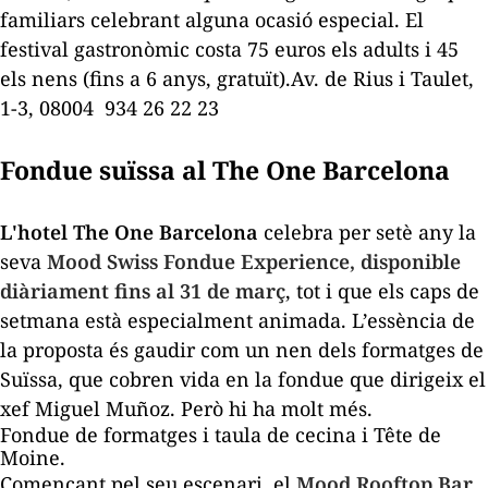
familiars celebrant alguna ocasió especial. El
festival gastronòmic costa 75 euros els adults i 45
els nens (fins a 6 anys, gratuït).Av. de Rius i Taulet,
1-3, 08004
934 26 22 23
Fondue suïssa al The One Barcelona
L'hotel The One Barcelona
celebra per setè any la
seva
Mood Swiss Fondue Experience, disponible
diàriament fins al 31 de març
, tot i que els caps de
setmana està especialment animada. L’essència de
la proposta és gaudir com un nen dels formatges de
Suïssa, que cobren vida en la fondue que dirigeix el
xef Miguel Muñoz. Però hi ha molt més.
Fondue de formatges i taula de cecina i Tête de
Moine.
Començant pel seu escenari, el
Mood Rooftop Bar
,