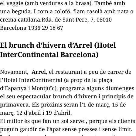
el veggie (amb verdures a la brasa). També amb
una beguda. I com a colofó, flam casolà amb nata o
crema catalana.Rda. de Sant Pere, 7, 08010
Barcelona
T
936 29 18 67
El
brunch
d’hivern d’Arrel (Hotel
InterContinental Barcelona)
Novament,
Arrel
, el restaurant a peu de carrer de
l’Hotel InterContinental (a prop de la plaça
d’Espanya i Montjuïc), programa alguns diumenges
el seu espectacular
brunch
d’hivern i principis de
primavera
. Els pròxims seran l’1 de març, 15 de
març, 12 d’abril i 19 d’abril.
El millor és que fan un sol servei, perquè els clients
puguin gaudir de l’àpat sense presses i sense límit.