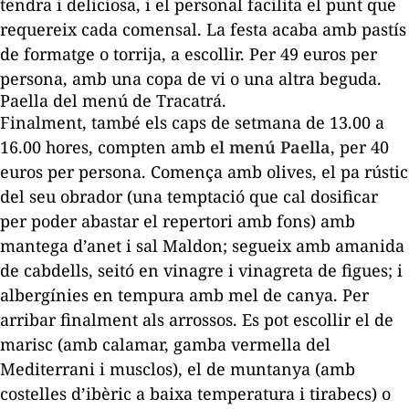
tendra i deliciosa, i el personal facilita el punt que
requereix cada comensal. La festa acaba amb pastís
de formatge o torrija, a escollir. Per 49 euros per
persona, amb una copa de vi o una altra beguda.
Paella del menú de Tracatrá.
Finalment, també els caps de setmana de 13.00 a
16.00 hores, compten amb
el menú Paella
, per 40
euros per persona. Comença amb olives, el pa rústic
del seu obrador (una temptació que cal dosificar
per poder abastar el repertori amb fons) amb
mantega d’anet i sal Maldon; segueix amb amanida
de cabdells, seitó en vinagre i vinagreta de figues; i
albergínies en tempura amb mel de canya. Per
arribar finalment als arrossos. Es pot escollir el de
marisc (amb calamar, gamba vermella del
Mediterrani i musclos), el de muntanya (amb
costelles d’ibèric a baixa temperatura i tirabecs) o