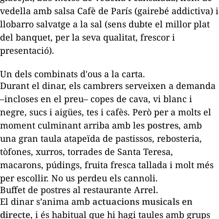
vedella amb salsa Cafè de París (gairebé addictiva) i
llobarro salvatge a la sal (sens dubte el millor plat
del banquet, per la seva qualitat, frescor i
presentació).
Un dels combinats d'ous a la carta.
Durant el dinar, els cambrers serveixen a demanda
–incloses en el preu– copes de cava, vi blanc i
negre, sucs i aigües, tes i cafès. Però per a molts el
moment culminant arriba amb les
postres
, amb
una gran taula atapeïda de pastissos, rebosteria,
tòfones, xurros, torrades de Santa Teresa,
macarons, púdings, fruita fresca tallada i molt més
per escollir. No us perdeu els cannoli.
Buffet de postres al restaurante Arrel.
El dinar s’anima amb
actuacions musicals en
directe
, i és habitual que hi hagi taules amb grups