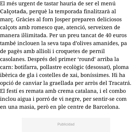
El més urgent de tastar hauria de ser el menú
Calçotada
, perquè la temporada finalitzarà al
març. Gràcies al forn Josper preparen deliciosos
calçots amb romesco que, atenció, serveixen de
manera il·limitada. Per un preu tancat de 40 euros
també inclouen la seva tapa d’olives amanides, pa
de pagès amb allioli i croquetes de pernil
casolanes. Després del primer ‘round’ arriba la
carn: botifarra, pollastre ecològic (desossat), ploma
ibèrica de gla i costelles de xai, boníssimes. Hi ha
opció de canviar la graellada per arròs del Tracatrá.
El festí es remata amb crema catalana, i el combo
inclou aigua i porró de vi negre, per sentir-se com
en una masia, però en ple centre de Barcelona.