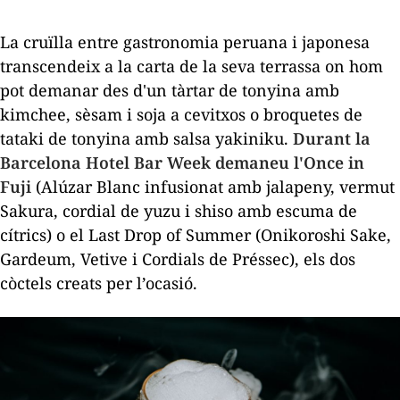
La cruïlla entre gastronomia peruana i japonesa
transcendeix a la carta de la seva terrassa on hom
pot demanar des d'un tàrtar de tonyina amb
kimchee
, sèsam i soja a cevitxos o broquetes de
tataki de tonyina amb salsa
yakiniku
.
Durant la
Barcelona Hotel Bar Week demaneu l'Once in
Fuji
(Alúzar Blanc infusionat amb jalapeny, vermut
Sakura, cordial de
yuzu
i
shiso
amb escuma de
cítrics) o el Last Drop of Summer (Onikoroshi Sake,
Gardeum, Vetive i Cordials de Préssec), els dos
còctels creats per l’ocasió.