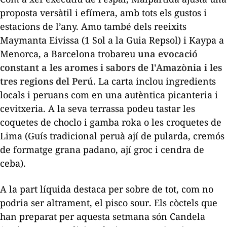
proposta versàtil i efímera, amb tots els gustos i
estacions de l’any. Amo també dels reeixits
Maymanta Eivissa (1 Sol a la Guia Repsol) i Kaypa a
Menorca, a Barcelona trobareu
una evocació
constant a les aromes i sabors de l'Amazònia i les
tres regions del Perú.
La carta inclou ingredients
locals i peruans com en una autèntica picanteria i
cevitxeria. A la seva terrassa podeu tastar les
coquetes de
choclo
i gamba
roka
o les croquetes de
Lima (Guís tradicional peruà
ají de pularda,
cremós
de formatge grana padano,
ají
groc i cendra de
ceba).
A la part líquida destaca per sobre de tot, com no
podria ser altrament, el
pisco sour
. Els còctels que
han preparat per aquesta setmana són Candela