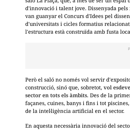
saló
La Plaça
, que, a més de ser un espai 
d'innovació i talent jove. Dissenyada pe
van guanyar el Concurs d'Idees pel disseny
d'universitats i cicles formatius relacionat
l'estructura està construïda amb fusta loca
Però el saló no només vol servir d'exposito
construcció, sinó que, sobretot,
vol esdev
sector en tots els àmbits
. Des de la prime
façanes, cuines, banys i fins i tot piscines
de la intel·ligència artificial en el sector.
En aquesta necessària innovació del sect