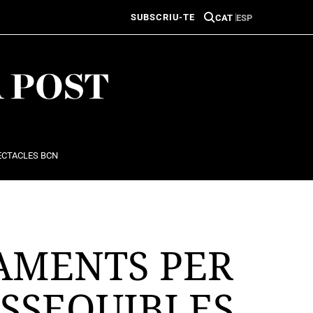
SUBSCRIU-TE
CAT
ESP
ECTACLES BCN
AMENTS PER
SSEQUIBLES,