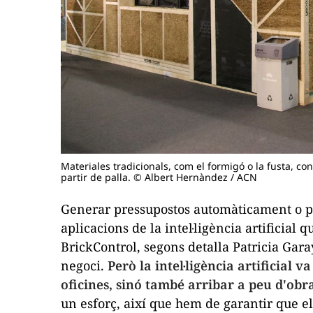
Materiales tradicionals, com el formigó o la fusta, 
partir de palla. © Albert Hernàndez / ACN
Generar pressupostos automàticament o pl
aplicacions de la intel·ligència artificia
BrickControl, segons detalla Patricia Ga
negoci.
Però la intel·ligència artificial 
oficines, sinó també arribar a peu d'obr
un esforç, així que hem de garantir que el 