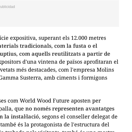
cie expositiva, superant els 12.000 metres
terials tradicionals, com la fusta o el
tius, com aquells reutilitzats a partir de
xpositors d'una vintena de països aprofitaran el
ovetats més destacades, com l'empresa Molins
va Gamma Susterra, amb ciments i formigons
reses com World Wood Future aposten per
 palla, que
no només representen avantatges
la instal·lació,
segons el conseller delegat de
també és la protagonista de l'estructura del