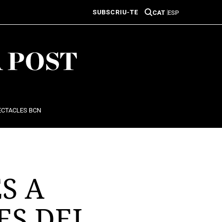
SUBSCRIU-TE
CAT
ESP
ECTACLES BCN
S A
ES DEL