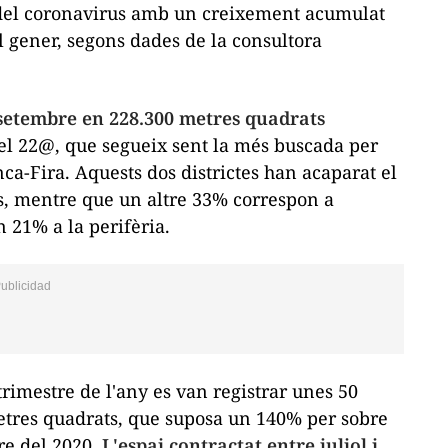
del coronavirus amb un creixement acumulat
l gener, segons dades de la consultora
setembre en 228.300 metres quadrats
del 22@, que segueix sent la més buscada per
ca-Fira. Aquests dos districtes han acaparat el
es, mentre que un altre 33% correspon a
n 21% a la perifèria.
 trimestre de l'any es van registrar unes 50
tres quadrats, que suposa un 140% per sobre
tre del 2020.
L'espai contractat entre juliol i