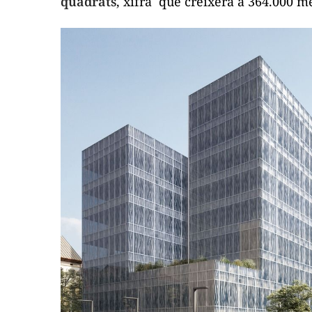
quadrats
, xifra que creixerà a 364.000 m