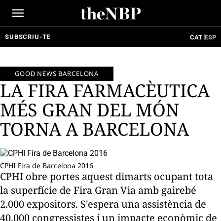
Ir
al
contenido
SUBSCRIU-TE
CAT
ESP
GOOD NEWS BARCELONA
LA FIRA FARMACÈUTICA
MÉS GRAN DEL MÓN
TORNA A BARCELONA
CPHI Fira de Barcelona 2016
CPHI obre portes aquest dimarts ocupant tota
la superfície de Fira Gran Via amb gairebé
2.000 expositors. S'espera una assistència de
40.000 congressistes i un impacte econòmic de