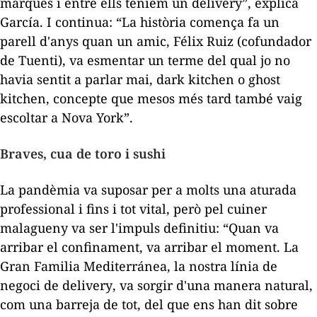
marques i entre ells teníem un
delivery
”, explica
García. I continua: “La història comença fa un
parell d'anys quan un amic, Félix Ruiz (cofundador
de Tuenti), va esmentar un terme del qual jo no
havia sentit a parlar mai,
dark kitchen
o
ghost
kitchen
, concepte que mesos més tard també vaig
escoltar a Nova York”.
Braves, cua de toro i sushi
La pandèmia va suposar per a molts una aturada
professional i fins i tot vital, però pel cuiner
malagueny va ser l'impuls definitiu: “Quan va
arribar el confinament, va arribar el moment. La
Gran Familia Mediterránea
, la nostra línia de
negoci de
delivery
, va sorgir d'una manera natural,
com una barreja de tot, del que ens han dit sobre