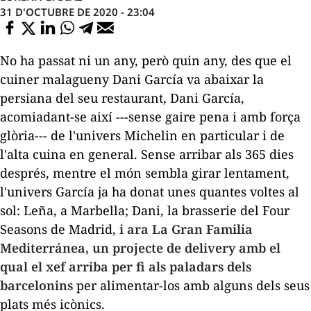
31 D'OCTUBRE DE 2020 - 23:04
No ha passat ni un any, però quin any, des que el
cuiner malagueny Dani García va abaixar la
persiana del seu restaurant,
Dani García
,
acomiadant-se així ---sense gaire pena i amb força
glòria--- de l'univers Michelin en particular i de
l'alta cuina en general. Sense arribar als 365 dies
després, mentre el món sembla girar lentament,
l'univers García ja ha donat unes quantes voltes al
sol:
Leña
, a Marbella;
Dani
, la
brasserie
del Four
Seasons de Madrid,
i ara
La Gran Familia
Mediterránea
, un projecte de
delivery
amb el
qual el xef arriba per fi als paladars dels
barcelonins
per alimentar-los amb alguns dels seus
plats més icònics.