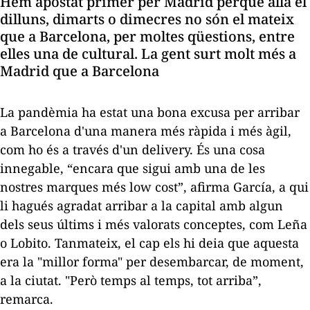
Hem apostat primer per Madrid perquè allà el
dilluns, dimarts o dimecres no són el mateix
que a Barcelona, per moltes qüestions, entre
elles una de cultural. La gent surt molt més a
Madrid que a Barcelona
La pandèmia ha estat una bona excusa per arribar
a Barcelona d'una manera més ràpida i més àgil,
com ho és a través d'un
delivery.
És una cosa
innegable, “encara que sigui amb una de les
nostres marques més
low cost
”, afirma García, a qui
li hagués agradat arribar a la capital amb algun
dels seus últims i més valorats conceptes, com Leña
o Lobito. Tanmateix, el cap els hi deia que aquesta
era la "millor forma" per desembarcar, de moment,
a la ciutat. "Però temps al temps, tot arriba”,
remarca.