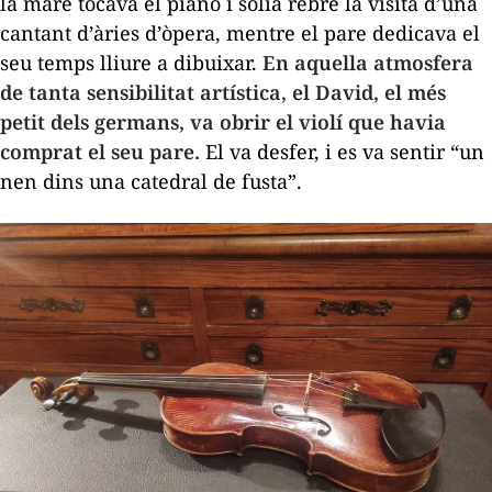
la mare tocava el piano i solia rebre la visita d’una
cantant d’àries d’òpera, mentre el pare dedicava el
seu temps lliure a dibuixar.
En aquella atmosfera
de tanta sensibilitat artística, el David, el més
petit dels germans, va obrir el violí que havia
comprat el seu pare.
El va desfer, i es va sentir “un
nen dins una catedral de fusta”.