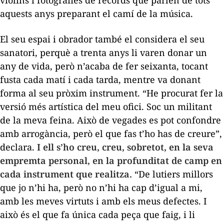
violins i fotografies de records que parlen de tots
aquests anys preparant el camí de la música.
El seu espai i obrador també el considera el seu
sanatori, perquè a trenta anys li varen donar un
any de vida, però n’acaba de fer seixanta, tocant
fusta cada matí i cada tarda, mentre va donant
forma al seu pròxim instrument. “He procurat fer la
versió més artística del meu ofici. Soc un militant
de la meva feina. Això de vegades es pot confondre
amb arrogància, però el que fas t’ho has de creure”,
declara.
I ell s’ho creu, creu, sobretot, en la seva
empremta personal, en la profunditat de camp en
cada instrument que realitza.
“De lutiers millors
que jo n’hi ha, però no n’hi ha cap d’igual a mi,
amb les meves virtuts i amb els meus defectes. I
això és el que fa única cada peça que faig, i li