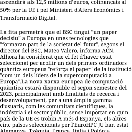
ascendirà als 12,5 milions d'euros
, cofinançats al
50% per la UE i pel Ministeri d'Afers Econòmics i
Transformació Digital.
La fita permetrà que el BSC tingui "un paper
decisiu" a Europa
en unes tecnologies que
"formaran part de la societat del futur", segons el
director del BSC, Mateo Valero, informa
ACN
.
Alhora ha considerat que el fet d'haver estat
seleccionat per acollir un dels primers ordinadors
quàntics europeus "reforça el paper" de la institució
"com un dels líders de la supercomputació a
Europa".
La nova xarxa europea de computació
quàntica estarà disponible el segon semestre del
2023
, principalment amb finalitats de recerca i
desenvolupament, per a una àmplia gamma
d'usuaris, com les comunitats científiques, la
indústria i el sector públic, sense importar en quin
país de la UE es trobin.A més d'Espanya, els altres
cinc països seleccionats per l'EuroHPC JU han estat
Alemanya, Txèquia, França, Itàlia i Polònia.