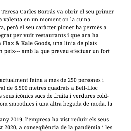
a Teresa Carles
Borrás
va obrir el seu primer
a valenta en un moment on la cuina
a, però el seu caràcter pioner ha permès a
grat per vuit restaurants i que ara ha
a
Flax
&
Kale
Goods
, una línia de plats
n peix--- amb la que preveu efectuar un fort
actualment feina a més de 250 persones i
l de 6.500 metres quadrats a Bell-Lloc
ls seus icònics sucs de fruita i verdures
cold
-
 com
smoothies
i una altra beguda de moda, la
l'any 2019,
l'empresa ha vist reduir els seus
est 2020, a conseqüència de la pandèmia
i les