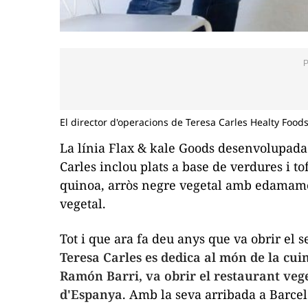
El director d'operacions de Teresa Carles Healty Foods,
La línia
Flax
&
kale
Goods
desenvolupada a
Carles inclou plats a base de verdures i to
quinoa, arròs negre vegetal amb
edamam
vegetal.
Tot i que ara fa deu anys que va obrir el s
Teresa Carles es dedica al món de la cui
Ramón
Barri, va obrir el restaurant veg
d'Espanya
. Amb la seva arribada a Barce