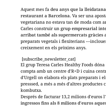
Aquest mes fa
deu anys que la lleidatan
restaurant a Barcelona.
Va ser una apost
vegetariana no estava tan de moda com ar
Carles construir un
grup empresarial inte
arribat també als supermercats gràcies 
preparats vegetals i
flexiterians
---incloue
creixement en els pròxims anys.
[subscribe_newsletter_cat]
El grup Teresa Carles
Healthy
Foods
dóna 
compta amb un centre d'R+D i cuina centra
d'Urgell on elabora els plats preparats i e
presssed
, a més a més d'altres productes
kombutxa
.
Després de facturar 13,2 milions d'euros 
ingressos fins als 8 milions d'euros aqu