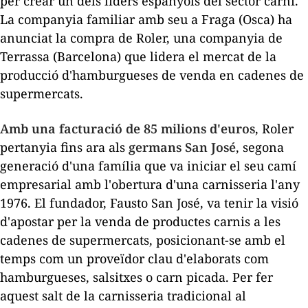
per crear un dels líders espanyols del sector carni.
La companyia familiar amb seu a Fraga (Osca) ha
anunciat la compra de
Roler
, una companyia de
Terrassa (Barcelona) que lidera el mercat de la
producció d'hamburgueses de venda en cadenes de
supermercats.
Amb una facturació de 85 milions d'euros
,
Roler
pertanyia fins ara als
germans San José
, segona
generació d'una família que va iniciar el seu camí
empresarial amb l'obertura d'una carnisseria l'any
1976. El fundador,
Fausto
San José, va tenir la visió
d'apostar per la venda de productes carnis a les
cadenes de supermercats, posicionant-se amb el
temps com un proveïdor clau d'elaborats com
hamburgueses, salsitxes o carn picada. Per fer
aquest salt de la carnisseria tradicional al