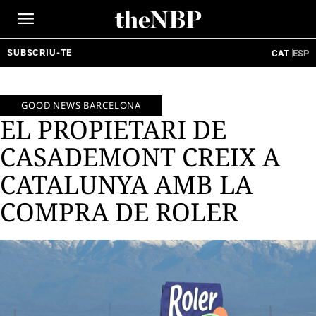
Ir
al
contenido
SUBSCRIU-TE
CAT
ESP
GOOD NEWS BARCELONA
EL PROPIETARI DE
CASADEMONT CREIX A
CATALUNYA AMB LA
COMPRA DE ROLER