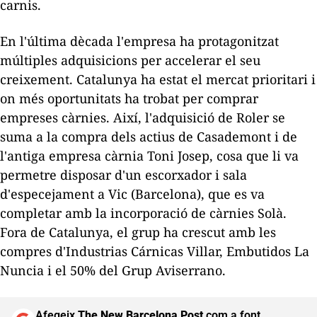
carnis.
En l'última dècada l'empresa ha protagonitzat
múltiples adquisicions per accelerar el seu
creixement. Catalunya ha estat el mercat prioritari i
on més oportunitats ha trobat per comprar
empreses càrnies. Així, l'adquisició de
Roler
se
suma a la compra dels actius de Casademont i de
l'antiga empresa càrnia Toni Josep, cosa que li va
permetre disposar d'un escorxador i sala
d'especejament a Vic (Barcelona), que es va
completar amb la incorporació de càrnies Solà.
Fora de Catalunya, el grup ha crescut amb les
compres d'Industrias Cárnicas Villar,
Embutidos
La
Nuncia
i el 50% del Grup
Aviserrano
.
Afegeix
The New Barcelona Post
com a font