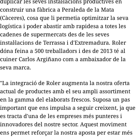
duplicar les seves instal·lacions productives en
construir una fàbrica a
Peraleda
de la Mata
(Càceres), cosa que li permetia optimitzar la seva
logística i poder abastir amb rapidesa a totes les
cadenes de supermercats des de les seves
instal·lacions de Terrassa i d'Extremadura.
Roler
dóna feina a 500 treballadors i des de 2013 té al
cuiner
Carlos
Argiñano
com a ambaixador de la
seva marca.
"La integració de
Roler
augmenta la nostra oferta
actual de productes amb el seu ampli assortiment
en la gamma
del
elaborats frescos. Suposa un pas
important que ens impulsa a seguir creixent, ja que
es tracta d'una de les empreses més punteres i
innovadores del nostre sector. Aquest moviment
ens permet reforçar la nostra aposta per estar més