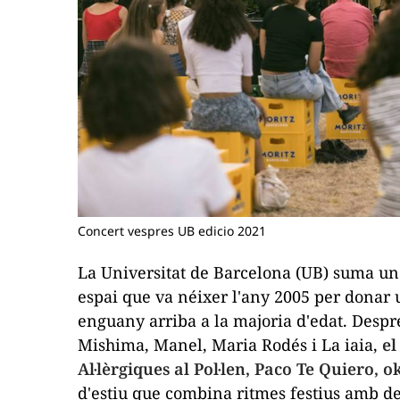
Concert vespres UB edicio 2021
La Universitat de Barcelona (UB) suma una
espai que va néixer l'any 2005 per donar 
enguany arriba a la majoria d'edat. Despré
Mishima, Manel, Maria Rodés i La iaia,
el
Al·lèrgiques al Pol·len, Paco Te Quiero, 
d'estiu que combina ritmes festius amb deb