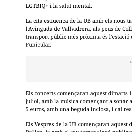
LGTBIQ+ i la salut mental.
La cita estiuenca de la UB amb els nous ta
l'Avinguda de Vallvidrera, als peus de Coll
transport públic més pròxima és l'estació 
Funicular.
Els concerts començaran aquest dimarts 11 d
juliol, amb la música començant a sonar a 
5 euros, amb una beguda inclosa, i cal re
Els Vespres de la UB començaran aquest 
Pol·len
, ja amb el seu tercer elepé publica