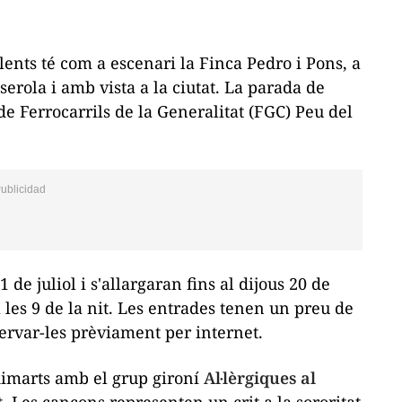
lents té com a escenari la Finca Pedro i Pons, a
serola i amb vista a la ciutat. La parada de
de Ferrocarrils de la Generalitat (FGC) Peu del
e juliol i s'allargaran fins al dijous 20 de
les 9 de la nit. Les entrades tenen un preu de
servar-les prèviament per internet.
dimarts amb el grup gironí
Al·lèrgiques al
t. Les cançons representen un crit a la sororitat