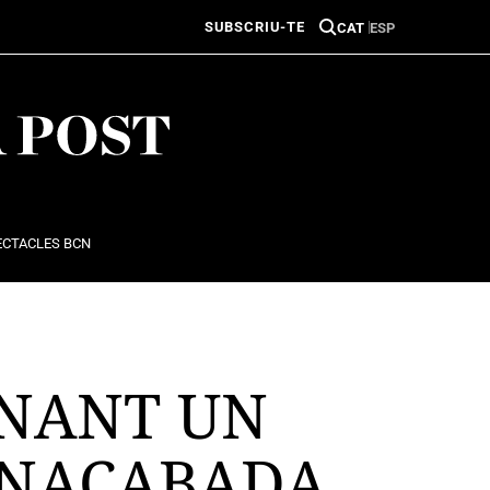
SUBSCRIU-TE
CAT
ESP
ECTACLES BCN
INANT UN
 INACABADA