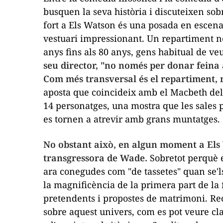
busquen la seva història i discuteixen sobre
fort a
Els Watson
és una posada en escena
vestuari impressionant. Un repartiment n
anys fins als 80 anys, gens habitual de v
seu director, "no només per donar feina 
Com més transversal és el repartiment, mi
aposta que coincideix amb el
Macbeth
del
14 personatges, una mostra que les sales p
es tornen a atrevir amb grans muntatges.
No obstant això, en algun moment a
Els
transgressora de Wade.
Sobretot perquè 
ara conegudes com "de tassetes" quan se'l
la magnificència de la primera part de l
pretendents i propostes de matrimoni. Rece
sobre aquest univers, com es pot veure c