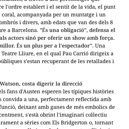
 l'ordre establert i el sentit de la vida, el punt
 coral, acompanyada per un muntatge i un
ombrós i divers, amb edats que van des dels 8
eure a Barcelona.
"És una obligació", defensa el
als actors sinó per oferir un
show
amb força.
llor. És un plus per a l'espectador".
Una
 Teatre Lliure, en el qual Pau Carrió dirigeix a
úbliques s'estan recuperant de les retallades i
 Watson
, costa digerir la direcció
els
fans
d'Austen esperen les típiques històries
s convida a una, perfectament reflectida amb
a funció, deixant amb ganes de més embolics de
ntment, s'està obrint l'imaginari col·lectiu
larament a sèries com
Els Bridgerton
o, tornant