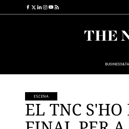
Ir
al
contenido
BUSINESS&T
ESCENA
EL TNC S'HO
FINAL PER A