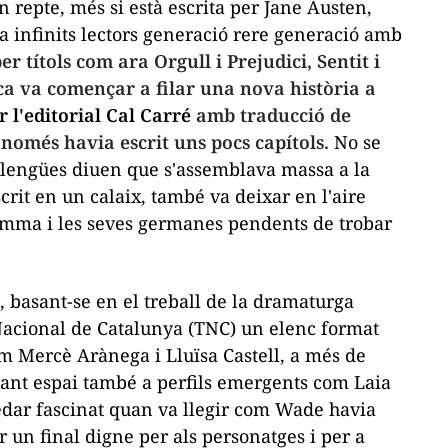
 repte, més si està escrita per Jane Austen,
a infinits lectors generació rere generació amb
r títols com ara
Orgull i Prejudici
,
Sentit i
ica va començar a filar una nova història a
r l'editorial Cal Carré
amb traducció de
només havia escrit uns pocs capítols.
No se
 llengües diuen que s'assemblava massa a la
rit en un calaix, també va deixar en l'aire
'Emma i les seves germanes pendents de trobar
, basant-se en el treball de la dramaturga
 Nacional de Catalunya (TNC) un elenc format
m Mercè Arànega i Lluïsa Castell, a més de
nant espai també a perfils emergents com Laia
dar fascinat quan va llegir com Wade havia
r un final digne per als personatges i per a