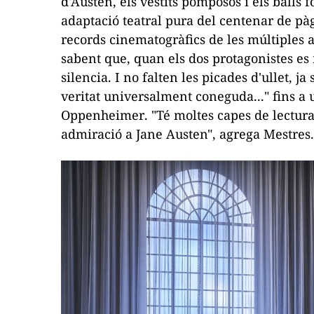
d'Austen, els vestits pomposos i els balls 
adaptació teatral pura del centenar de pà
records cinematogràfics de les múltiples a
sabent que, quan els dos protagonistes es 
silencia. I no falten les picades d'ullet, j
veritat universalment coneguda..." fins a 
Oppenheimer
. "Té moltes capes de lectura
admiració a Jane Austen", agrega Mestres.