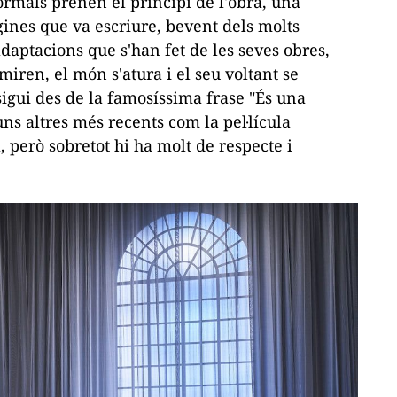
formals prenen el principi de l'obra, una
gines que va escriure, bevent dels molts
daptacions que s'han fet de les seves obres,
miren, el món s'atura i el seu voltant se
a sigui des de la famosíssima frase "És una
uns altres més recents com la pel·lícula
, però sobretot hi ha molt de respecte i