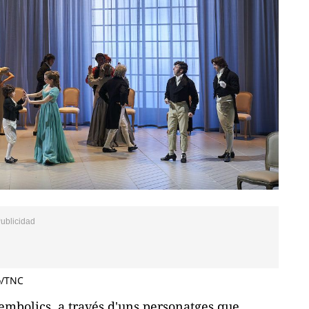
o/TNC
'embolics, a través d'uns personatges que