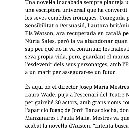
Una novel·la inacabada sempre planteja un
una escriptora universal que ha convertit 
les seves comèdies iròniques.
Coneguda pe
Sensibilitat
o
Persuasió
, l'autora britàn
Els Watson
, ara recuperada en català
pe
Núria Sales, però la va abandonar quan 
sap per què no la va continuar, les males
seva pròpia vida, però, guardant el manusc
l'esdevenir dels seus personatges, amb l
a un marit per assegurar-se un futur.
És aquí on el director Josep Maria Mestres
Laura Wade, puja a l'escenari del Teatre
per gairebé 20 actors, amb grans noms co
l'aparició fugaç de Jordi Banacolocha, do
Manzanares i Paula Malia. Mestres va que
acabat la novel·la d'Austen. "Intenta busca