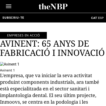
Ir
al
contenido
SUBSCRIU-TE
CAT
ESP
EMPRESES EN ACCIÓ
AVINENT: 65 ANYS DE
FABRICACIÓ I INNOVACIÓ
Avinent 1
L'empresa, que va iniciar la seva activitat
produint components industrials, ara també
està especialitzada en el sector sanitari i
implantologia dental. El seu últim projecte,
Inmoovs, se centra en la podologia i les