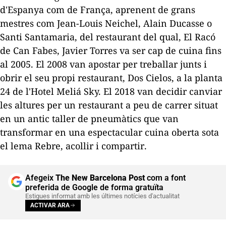
d'Espanya com de França, aprenent de grans
mestres com Jean-
Louis
Neichel
,
Alain
Ducasse
o
Santi Santamaria, del restaurant del qual,
El
Racó
de Can
Fabes
,
Javier
Torres va ser cap de cuina fins
al 2005. El 2008 van apostar per treballar junts i
obrir el seu propi restaurant, Dos
Cielos
, a la planta
24 de l'Hotel
Meliá
Sky
. El 2018 van decidir canviar
les altures per un restaurant a peu de carrer situat
en un antic taller de pneumàtics que van
transformar en una espectacular cuina oberta sota
el lema
Rebre, acollir i compartir
.
Afegeix
The New Barcelona Post
com a font
preferida de Google de forma gratuïta
Estigues informat amb les últimes notícies d'actualitat
ACTIVAR ARA