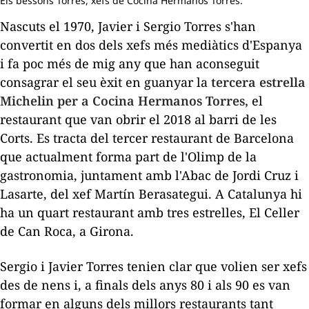
Els bessons Torres, xefs de Cocina Hermanos Torres.
Nascuts el 1970,
Javier
i
Sergio
Torres s'han
convertit en dos dels xefs més mediàtics d'Espanya
i fa poc més de mig any que han aconseguit
consagrar el seu èxit en guanyar la
tercera estrella
Michelin per a Cocina
Hermanos
Torres,
el
restaurant que van obrir el 2018 al barri de les
Corts. Es tracta del tercer restaurant de Barcelona
que actualment forma part de l'Olimp de la
gastronomia, juntament amb l'
Abac
de Jordi
Cruz
i
Lasarte
, del xef
Martín
Berasategui
. A Catalunya hi
ha un quart restaurant amb tres estrelles, El Celler
de Can Roca, a Girona.
Sergio
i
Javier
Torres tenien clar que volien ser xefs
des de nens i, a finals dels anys
80
i als
90
es van
formar en alguns dels millors restaurants tant