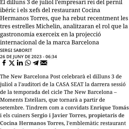
El dilluns 3 de juliol l'empresari rei del pernil
ibéric i els xefs del restaurant Cocina
Hermanos Torres, que ha rebut recentment les
tres estrelles Michelin, analitzaran el rol que la
gastronomia exerceix en la projecció
internacional de la marca Barcelona
SERGI SABORIT
26 DE JUNY DE 2023 - 06:34
The
New
Barcelona Post
celebrarà el dilluns 3 de
juliol a l'auditori de la CASA SEAT la darrera sessió
de la temporada del cicle
The New Barcelona –
Moments Estel·lars,
que tornarà a partir de
setembre. Tindrem com a convidats
Enrique
Tomás
i els cuiners
Sergio
i
Javier
Torres, propietaris de
Cocina
Hermanos
Torres
, l'emblemàtic restaurant