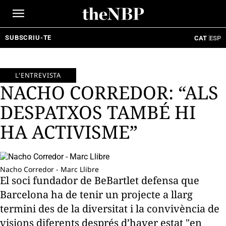
Ir
al
contenido
SUBSCRIU-TE
CAT
ESP
L'ENTREVISTA
NACHO CORREDOR: “ALS
DESPATXOS TAMBÉ HI
HA ACTIVISME”
Nacho Corredor - Marc Llibre
El soci fundador de BeBartlet defensa que
Barcelona ha de tenir un projecte a llarg
termini des de la diversitat i la convivència de
visions diferents després d’haver estat "en