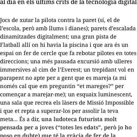
al dia en els últims crits de la tecnologia digital
Jocs de xutar la pilota contra la paret (sí, el de
l’escola, però amb llums i dianes); parets d’escalada
dinamitzades digitalment; una gran pista de
Flatball
allí on hi havia la piscina i que ara és un
espai on fer de cercle que fa rebotar pilotes en totes
direccions; una més pausada excursió amb ulleres
immersives al cim de l’Everest; un trepidant vol en
parapent no apte per a gent que es mareja (a mi
només cal que em preguntin “et mareges?” per
començar a marejar-me); un esquaix luminescent,
una sala que recrea els làsers de
Missió Impossible
i que et repta a superar-los per assolir la teva
meta... És a dir,
una ludoteca futurista molt
pensada per a joves (“totes les edats”, però jo ho
poso en dubte) que té la gràcia de fer de la