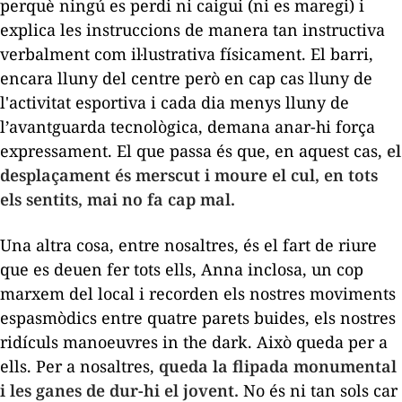
perquè ningú es perdi ni caigui (ni es maregi) i
explica les instruccions de manera tan instructiva
verbalment com il·lustrativa físicament. El barri,
encara lluny del centre però en cap cas lluny de
l'activitat esportiva i cada dia menys lluny de
l’avantguarda tecnològica, demana anar-hi força
expressament. El que passa és que, en aquest cas,
el
desplaçament és merscut i moure el cul, en tots
els sentits, mai no fa cap mal.
Una altra cosa, entre nosaltres, és el fart de riure
que es deuen fer tots ells, Anna inclosa, un cop
marxem del local i recorden els nostres moviments
espasmòdics entre quatre parets buides, els nostres
ridículs
manoeuvres in the dark
. Això queda per a
ells. Per a nosaltres,
queda la flipada monumental
i les ganes de dur-hi el jovent.
No és ni tan sols car