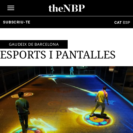
Ir
al
contenido
SUBSCRIU-TE
CAT
ESP
GAUDEIX DE BARCELONA
ESPORTS I PANTALLES