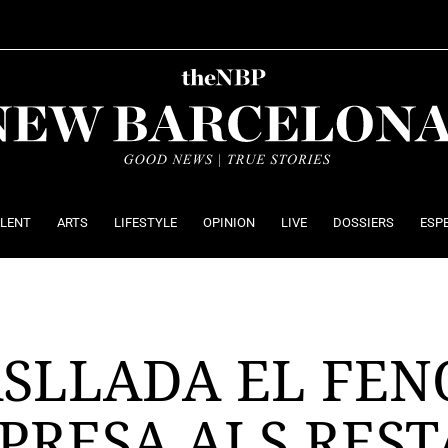
ALENT
ARTS
LIFESTYLE
OPINION
LIVE
DOSSIERS
ESP
ASLLADA EL FE
PRESA ALS RES