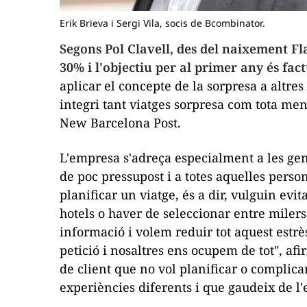
Erik Brieva i Sergi Vila, socis de Bcombinator.
Segons Pol Clavell, des del naixement
Fl
30% i l'objectiu per al primer any és fac
aplicar el concepte de la sorpresa a altre
integri
tant viatges
sorpresa
com tota mena
New
Barcelona Post
.
L'empresa s'adreça especialment a les gen
de poc pressupost i a totes aquelles pers
planificar un viatge, és a dir, vulguin evit
hotels o haver de seleccionar entre milers
informació i volem reduir tot aquest estrè
petició i nosaltres ens ocupem de tot", af
de client que no vol planificar o complica
experiències diferents i que gaudeix de l'