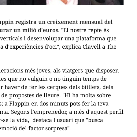
appin
registra un creixement mensual del
turar un milió d'euros.
"El nostre repte és
s verticals i desenvolupar una plataforma que
 d'experiències d'oci", explica Clavell a
The
eracions més joves, als viatgers que disposen
ones que no vulguin o no tinguin temps de
ar haver de fer les cerques dels bitllets, dels
 de propostes de lleure. "Hi ha molta sobre
s; a
Flappin
en dos minuts pots fer la teva
irma. Segons l'emprenedor, a més d'aquest perfil
r-se la vida, destaca l'usuari que "busca
emoció del factor sorpresa".