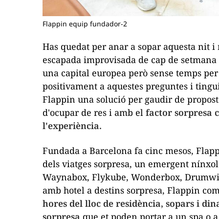
Flappin equip fundador-2
Has quedat per anar a sopar aquesta nit i 
escapada improvisada de cap de setmana s
una capital europea però sense temps per
positivament a aquestes preguntes i tingui
Flappin
una solució per gaudir de propost
d'ocupar de res i amb el
factor sorpresa c
l'experiència.
Fundada a Barcelona fa cinc mesos,
Flap
dels viatges
sorpresa
, un emergent nínxo
Waynabox
,
Flykube
,
Wonderbox
,
Drumwi
amb hotel a destins
sorpresa
,
Flappin
come
hores del lloc de residència, sopars i din
sorpresa
que et poden portar a un
spa
o a