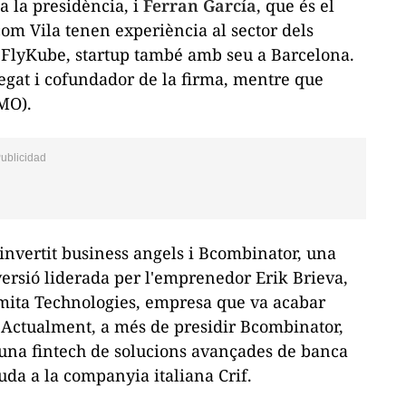
a la presidència, i
Ferran
García
, que és el
 com Vila tenen experiència al sector dels
a
FlyKube
,
startup
també amb seu a Barcelona.
legat i cofundador de la firma, mentre que
MO
).
invertit
business angels
i
Bcombinator
, una
nversió liderada per l'emprenedor
Erik
Brieva
,
mita
Technologies
, empresa que va acabar
 Actualment, a més de presidir
Bcombinator
,
 una
fintech
de solucions avançades de banca
uda a la companyia italiana
Crif
.