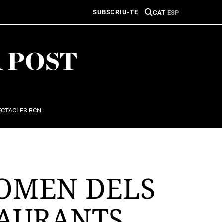
SUBSCRIU-TE
CAT
ESP
ECTACLES BCN
NOMEN DELS
TAURANTS,