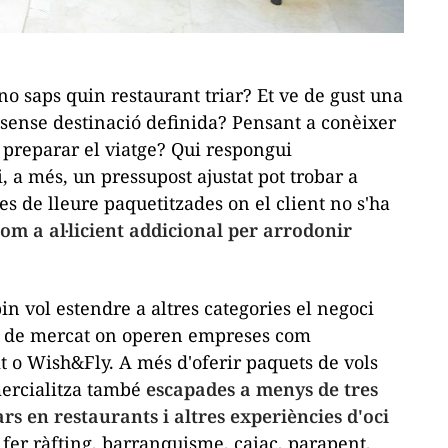
no saps quin restaurant triar? Et ve de gust una
ense destinació definida? Pensant a conèixer
 preparar el viatge? Qui respongui
, a més, un pressupost ajustat pot trobar a
es de lleure
paquetitzades
on el client no s'ha
om a al·licient addicional per arrodonir
pin
vol estendre a altres categories el negoci
l de mercat on operen empreses com
t
o
Wish&Fly
. A més d'oferir paquets de vols
rcialitza també
escapades a menys de tres
ars en restaurants i altres experiències d'oci
 fer ràfting, barranquisme, caiac, parapent,