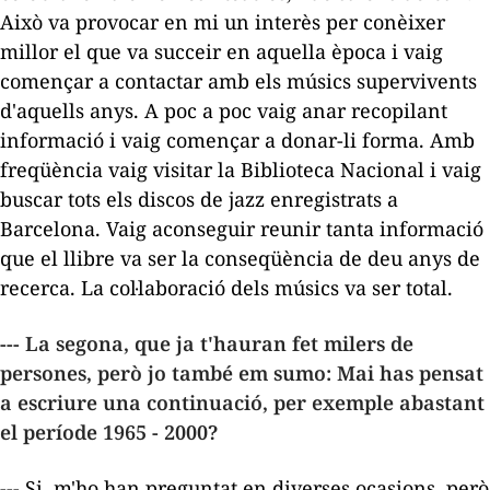
Això va provocar en mi un interès per conèixer
millor el que va succeir en aquella època i vaig
començar a contactar amb els músics supervivents
d'aquells anys. A poc a poc vaig anar recopilant
informació i vaig començar a donar-li forma. Amb
freqüència vaig visitar la Biblioteca Nacional i vaig
buscar tots els discos de jazz enregistrats a
Barcelona. Vaig aconseguir reunir tanta informació
que el llibre va ser la conseqüència de deu anys de
recerca. La col·laboració dels músics va ser total.
--- La segona, que ja t'hauran fet milers de
persones, però jo també em sumo: Mai has pensat
a escriure una continuació, per exemple abastant
el període 1965 - 2000?
--- Si, m'ho han preguntat en diverses ocasions, però