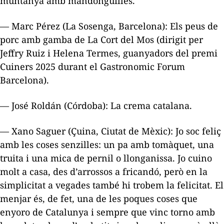
muntanya amb mandonguilles.
— Marc Pérez (La Sosenga, Barcelona): Els peus de
porc amb gamba de La Cort del Mos (dirigit per
Jeffry Ruiz i Helena Termes, guanyadors del premi
Cuiners 2025 durant el Gastronomic Forum
Barcelona).
— José Roldán (Córdoba): La crema catalana.
— Xano Saguer (Çuina, Ciutat de Mèxic): Jo soc feliç
amb les coses senzilles: un pa amb tomàquet, una
truita i una mica de pernil o llonganissa. Jo cuino
molt a casa, des d’arrossos a fricandó, però en la
simplicitat a vegades també hi trobem la felicitat. El
menjar és, de fet, una de les poques coses que
enyoro de Catalunya i sempre que vinc torno amb