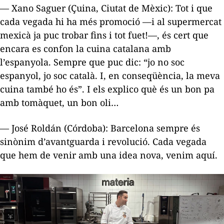
— Xano Saguer (Çuina, Ciutat de Mèxic): Tot i que
cada vegada hi ha més promoció —i al supermercat
mexicà ja puc trobar fins i tot fuet!—, és cert que
encara es confon la cuina catalana amb
l’espanyola. Sempre que puc dic: “jo no soc
espanyol, jo soc català. I, en conseqüència, la meva
cuina també ho és”. I els explico què és un bon pa
amb tomàquet, un bon oli…
— José Roldán (Córdoba): Barcelona sempre és
sinònim d’avantguarda i revolució. Cada vegada
que hem de venir amb una idea nova, venim aquí.