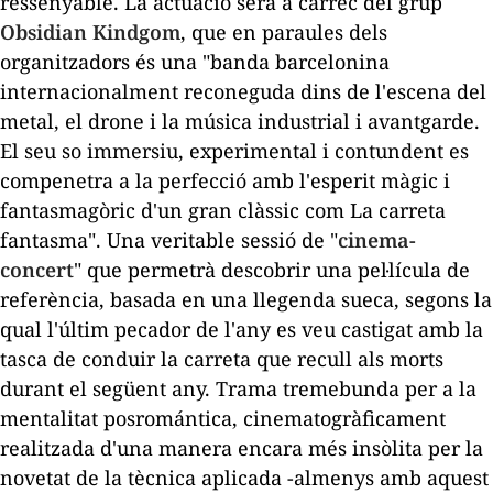
ressenyable. La actuació serà a càrrec del grup
Obsidian Kindgom
, que en paraules dels
organitzadors és una "banda barcelonina
internacionalment reconeguda dins de l'escena del
metal
, el
drone
i la música industrial i
avantgarde
.
El seu so immersiu, experimental i contundent es
compenetra a la perfecció amb l'esperit màgic i
fantasmagòric d'un gran clàssic com
La carreta
fantasma
". Una veritable sessió de "
cinema-
concert
" que permetrà descobrir una pel·lícula de
referència, basada en una llegenda sueca, segons la
qual l'últim pecador de l'any es veu castigat amb la
tasca de conduir la carreta que recull als morts
durant el següent any. Trama tremebunda per a la
mentalitat posromántica, cinematogràficament
realitzada d'una manera encara més insòlita per la
novetat de la tècnica aplicada -almenys amb aquest