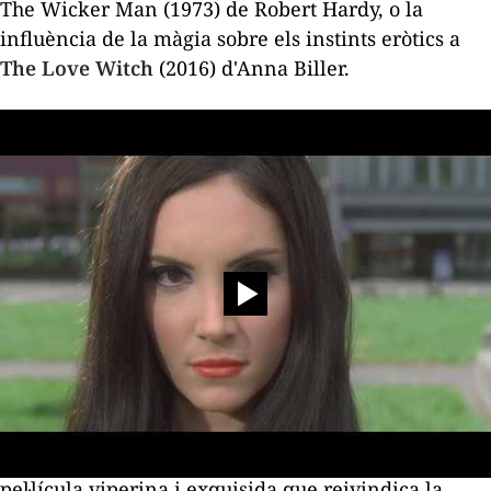
The Wicker Man
(1973) de Robert Hardy, o la
influència de la màgia sobre els instints eròtics a
The Love Witch
(2016) d'Anna Biller.
L'última pel·lícula programada -i més recentment
apareguda- és sens dubte paròdica, afectada per un
look
dels setanta que habilita la doble lectura: "una
pel·lícula viperina i exquisida que reivindica la