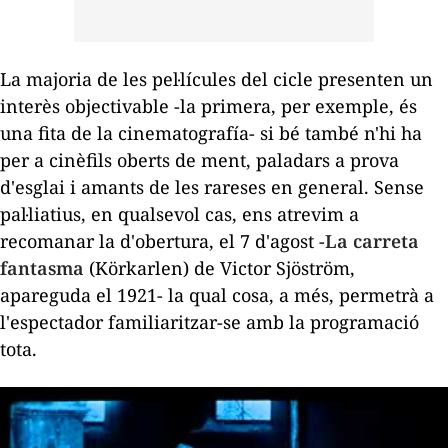
La majoria de les pel·lícules del cicle presenten un
interès objectivable -la primera, per exemple, és
una fita de la cinematografía- si bé també n'hi ha
per a cinèfils oberts de ment, paladars a prova
d'esglai i amants de les rareses en general. Sense
pal·liatius, en qualsevol cas, ens atrevim a
recomanar la d'obertura, el 7 d'agost -
La carreta
fantasma
(
Körkarlen
) de Victor Sjöström,
apareguda el 1921- la qual cosa, a més, permetrà a
l'espectador familiaritzar-se amb la programació
tota.