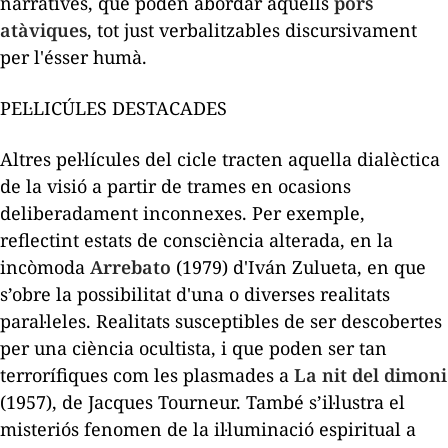
narratives, que poden abordar aquells
pors
atàviques
, tot just verbalitzables discursivament
per l'ésser humà.
PEL·LICÚLES DESTACADES
Altres pel·lícules del cicle tracten aquella dialèctica
de la visió a partir de trames en ocasions
deliberadament inconnexes. Per exemple,
reflectint estats de consciència alterada, en la
incòmoda
Arrebato
(1979) d'Iván Zulueta, en que
s’obre la possibilitat d'una o diverses realitats
paral·leles. Realitats susceptibles de ser descobertes
per una ciència ocultista, i que poden ser tan
terrorífiques com les plasmades a
La nit del dimoni
(1957), de Jacques Tourneur. També s’il·lustra el
misteriós fenomen de la il·luminació espiritual a