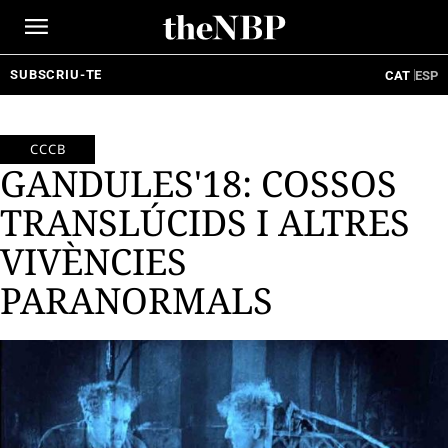
Ir
al
contenido
SUBSCRIU-TE
CAT
ESP
CCCB
GANDULES'18: COSSOS
TRANSLÚCIDS I ALTRES
VIVÈNCIES
PARANORMALS