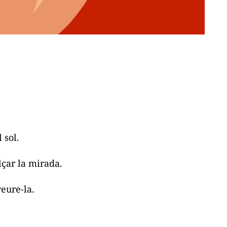
l sol.
lçar la mirada.
veure-la.