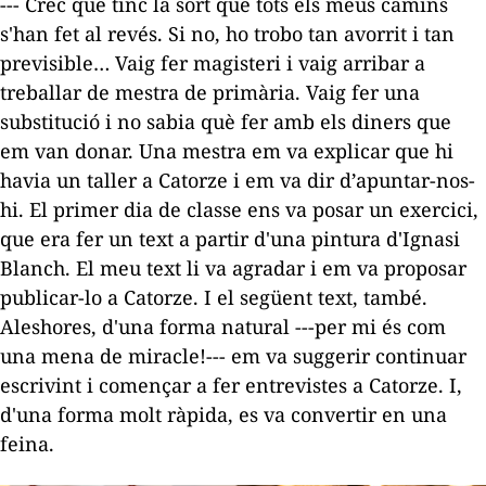
--- Crec que tinc la sort que tots els meus camins
s'han fet al revés. Si no, ho trobo tan avorrit i tan
previsible… Vaig fer magisteri i vaig arribar a
treballar de mestra de primària. Vaig fer una
substitució i no sabia què fer amb els diners que
em van donar. Una mestra em va explicar que hi
havia un taller a
Catorze
i em va dir d’apuntar-nos-
hi. El primer dia de classe ens va posar un exercici,
que era fer un text a partir d'una pintura d'Ignasi
Blanch. El meu text li va agradar i em va proposar
publicar-lo a
Catorze
. I el següent text, també.
Aleshores, d'una forma natural ---per mi és com
una mena de miracle!--- em va suggerir continuar
escrivint i començar a fer entrevistes a
Catorze
. I,
d'una forma molt ràpida, es va convertir en una
feina.