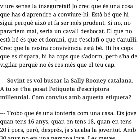
viure sense la inseguretat! Jo crec que és una cosa
que has d'aprendre a conviure-hi. Està bé que hi
sigui perquè això et fa ser més prudent. Si no, no
pararíem mai, seria un cavall desbocat. El que no
està bé és que et domini, que t'esclafi o que t'anul·li.
Crec que la nostra convivència està bé. Hi ha cops
que es dispara, hi ha cops que s'adorm, però s'ha de
vigilar perquè no és res més que el teu cap.
--- Sovint es vol buscar la Sally Rooney catalana.
A tu se t’ha posat l’etiqueta d’escriptora
millennial
. Com convius amb aquesta etiqueta?
--- Trobo que és una tonteria com una casa. Ets jove
quan tens 16 anys, quan en tens 18, quan en tens
20 i pocs, però, després, ja s'acaba la joventut. Amb
30 anys no ets una persona jove. Les meves