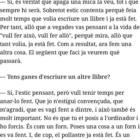
--- Sí, és veritat que apaga una mica la veu, tot i que
sempre hi serà. Sobretot estic contenta perquè feia
molt temps que volia escriure un llibre i ja està fet.
Per tant, allò que a vegades vas pensant a la vida de
"vull fer això, vull fer allò", perquè mira, allò que
tant volia, ja està fet. Com a resultat, ara fem una
altra cosa. El següent que faci ja veurem què
passarà.
--- Tens ganes d'escriure un altre llibre?
--- Sí, l'estic pensant, però vull tenir temps per
anar-lo fent. Que jo n'estigui convençuda, que
m'agradi, que es vagi fent a dintre, i això també és
molt important. No és que tu et posis a l'ordinador i
ho forcis. És com un forn. Poses una cosa a un forn i
es va fent. I, de cop, el pollastre ja està fet. És un