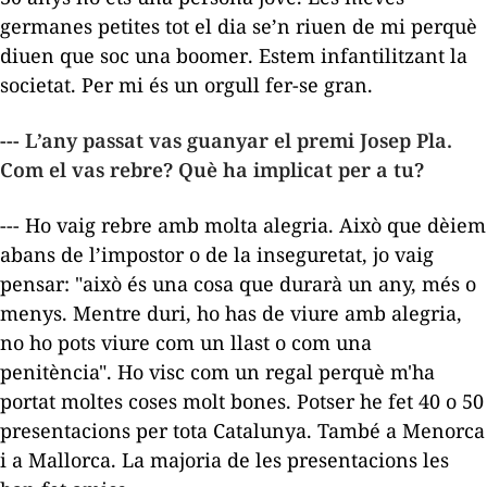
germanes petites tot el dia se’n riuen de mi perquè
diuen que soc una
boomer
. Estem infantilitzant la
societat. Per mi és un orgull fer-se gran.
--- L’any passat vas guanyar el premi Josep Pla.
Com el vas rebre? Què ha implicat per a tu?
--- Ho vaig rebre amb molta alegria. Això que dèiem
abans de l’impostor o de la inseguretat, jo vaig
pensar: "això és una cosa que durarà un any, més o
menys. Mentre duri, ho has de viure amb alegria,
no ho pots viure com un llast o com una
penitència". Ho visc com un regal perquè m'ha
portat moltes coses molt bones. Potser he fet 40 o 50
presentacions per tota Catalunya. També a Menorca
i a Mallorca. La majoria de les presentacions les