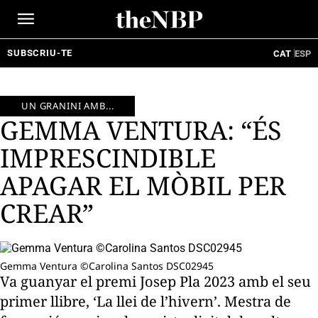
Ir
al
contenido
SUBSCRIU-TE
CAT
ESP
UN GRANINI AMB...
GEMMA VENTURA: “ÉS
IMPRESCINDIBLE
APAGAR EL MÒBIL PER
CREAR”
Gemma Ventura ©Carolina Santos DSC02945
Va guanyar el premi Josep Pla 2023 amb el seu
primer llibre, ‘La llei de l’hivern’. Mestra de