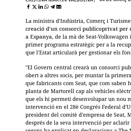
La ministra d'Indústria, Comerç i Turisme
creació d'un consorci publicoprivat per
a Espanya
, de la mà de Seat-Volkswagen i
primer programa estratègic per a la recu
que l'Estat articularà per gestionar els fo
"El Govern central crearà un consorci pub
obert a altres socis, per muntar la primer
que fabricants com Seat, que com saben h
planta de Martorell cap als vehicles elèc
que els hi permeti desenvolupar un nou mo
intervenció en el 28è Congrés Federal d'UG
president del comitè d'empresa de Seat, M
després de la seva intervenció per aclarir
segons ha explicat en declaracions a
The 