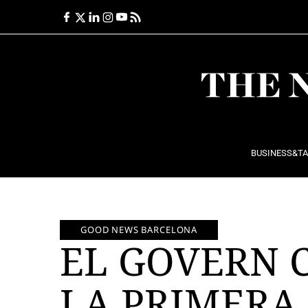
Ir
al
contenido
BUSINESS&T
GOOD NEWS BARCELONA
EL GOVERN 
LA PRIMERA 