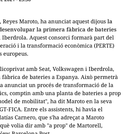
, Reyes Maroto, ha anunciat aquest dijous
la
 desenvolupar la primera fàbrica de bateries
 Iberdrola. Aquest consorci formarà part del
peració i la transformació econòmica (PERTE)
ns europeus.
licoprivat amb Seat, Volkswagen i Iberdrola,
a fàbrica de bateries a Espanya. Això permetrà
a anunciat un procés de transformació de la
trics, comptin amb una planta de bateries a prop
del de mobilitat", ha dit Maroto en la seva
T-FICA. Entre els assistents, hi havia el
atías Carnero, que s'ha adreçat a Maroto
 què volia dir amb "a prop" de Martorell,
New Barcelona Post
.