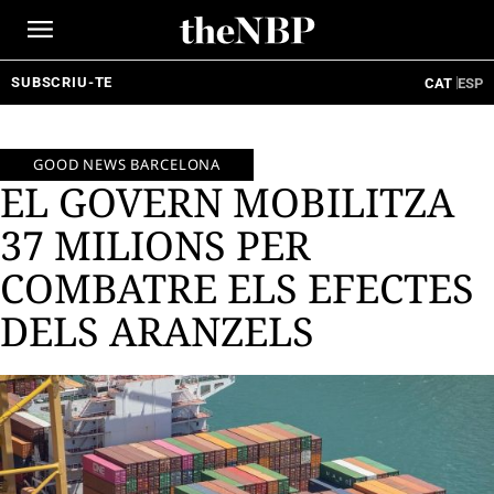
Ir
al
contenido
SUBSCRIU-TE
CAT
ESP
GOOD NEWS BARCELONA
EL GOVERN MOBILITZA
37 MILIONS PER
COMBATRE ELS EFECTES
DELS ARANZELS