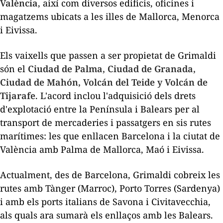
València
, així com diversos edificis, oficines i
magatzems ubicats a les illes de Mallorca, Menorca
i Eivissa.
Els vaixells que passen a ser propietat de Grimaldi
són el
Ciudad
de Palma,
Ciudad
de Granada,
Ciudad
de
Mahón
,
Volcán
del Teide
y
Volcán
de
Tijarafe
. L'acord inclou l'adquisició dels drets
d'explotació entre la Península i Balears per al
transport de mercaderies i passatgers en sis rutes
marítimes: les que enllacen Barcelona i la ciutat de
València amb Palma de Mallorca, Maó i Eivissa.
Actualment, des de Barcelona, ​​Grimaldi cobreix les
rutes amb Tànger (Marroc), Porto Torres (Sardenya)
i amb els ports italians de Savona i Civitavecchia,
als quals ara sumarà els enllaços amb les Balears.