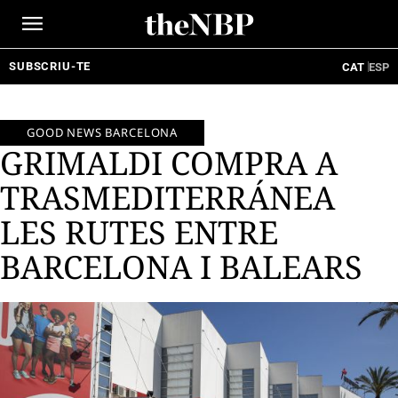
Ir
al
contenido
SUBSCRIU-TE
CAT
ESP
GOOD NEWS BARCELONA
GRIMALDI COMPRA A
TRASMEDITERRÁNEA
LES RUTES ENTRE
BARCELONA I BALEARS