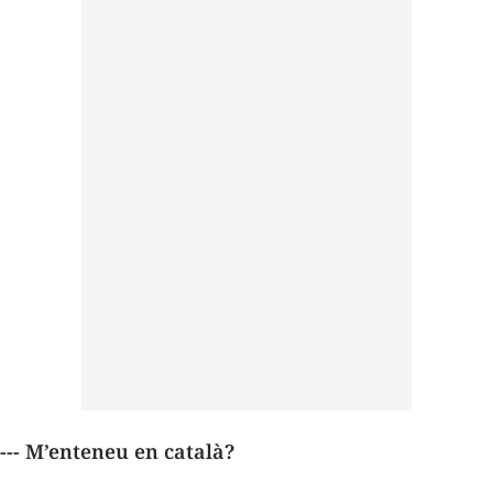
--- M’enteneu en català?