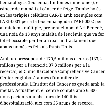
hematològics (leucèmia, limfomes i mielomes), el
càncer de mamà i el càncer de fetge. També ho és
en les teràpies cel·lulars CAR-T, amb exemples com
l'ARI-0001 per a la leucèmia aguda i l'ARI-0002 per
al mieloma múltiple, prenent el nom d'Ari Benedé,
una noia de 13 anys malalta de leucèmia que va fer
tot el possible per fer arribar un tractament que
abans només es feia als Estats Units.
Amb un pressupost de 170,5 milions d'euros (133,2
milions per a l'atenció i 37,3 milions per a la
recerca), el Clínic Barcelona Comprehensive Cancer
Center
englobarà a més d'un miler de
professionals
. L'Institut del Càncer es queda amb la
meitat. Actualment, el centre compta amb 6.500
nous pacients anuals i més de 140 llits
d'hospitalització, així com 25 grups de recerca,