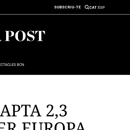
SUBSCRIU-TE
CAT
ESP
ECTACLES BCN
APTA 2,3
PER EUROPA