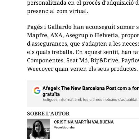
personalitzada en el procés d'adquisició 
presencial com virtual.
Pagés i Gallardo han aconseguit sumar s
Mapfre, AXA, Asegrup o Helvetia
, propo
d'assegurances, que s'adapten a les necess
els quals treballa. En aquest sentit, han
Componentes, Seat Mó, Bip&Drive, Payflow
Weecover quan venen els seus productes.
Afegeix
The New Barcelona Post
com a fon
gratuïta
Estigues informat amb les últimes notícies d'actualitat
SOBRE L'AUTOR
CRISTINA MARTÍN VALBUENA
Veure biografia