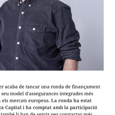
r acaba de tancar una ronda de finançament
el seu model d'assegurances integrades més
n els mercats europeus.
La ronda ha estat
uta Capital i ha comptat amb la participació
 també li han de servir per contractar més