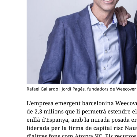
Rafael Gallardo i Jordi Pagés, fundadors de Weecover
L'empresa emergent barcelonina Weecove
de 2,3 milions que li permetrà estendre 
enllà d'Espanya, amb la mirada posada e
liderada per la firma de capital risc Na
d'altres fons com Atorya VC.
Els recursos