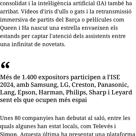
consolidat i la intel·ligència artificial (IA) també ha
arribat. Vídeos d'iris d'ulls o gats i la retransmissió
immersiva de partits del Barça o pel·lícules com
Queen
i
Ha nascut una estrella
envaeixen els
estands per captar l'atenció dels assistents entre
una infinitat de novetats.
Més de 1.400 expositors participen a l'ISE
2024, amb Samsung, LG, Creston, Panasonic,
Lang, Epson, Harman, Philips, Sharp i Leyard
sent els que ocupen més espai
Unes 80 companyies han debutat al saló, entre les
quals algunes han estat locals, com
Televés
i
Simon
. Aquesta última ha presentat una plataforma