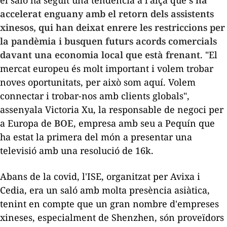
el saló ha seguit una tendència a l'alça que
s'ha
accelerat enguany amb el retorn dels assistents
xinesos, qui han deixat enrere les restriccions per
la pandèmia i busquen futurs acords comercials
davant una economia local que està frenant
. "El
mercat europeu és molt important i volem trobar
noves oportunitats, per això som aquí. Volem
connectar i trobar-nos amb clients globals",
assenyala Victoria Xu, la responsable de negoci per
a Europa de
BOE
, empresa amb seu a Pequín que
ha estat la primera del món a presentar una
televisió amb una resolució de 16k.
Abans de la covid, l'ISE, organitzat per Avixa i
Cedia, era un saló amb molta presència asiàtica,
tenint en compte que un gran nombre d'empreses
xineses, especialment de Shenzhen, són proveïdors