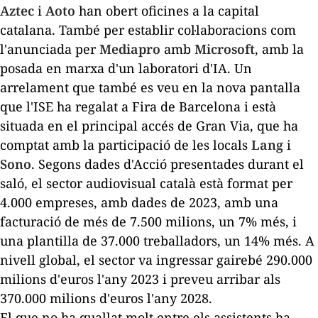
Aztec
i
Aoto
han obert oficines a la capital
catalana. També per establir col·laboracions com
l'anunciada per
Mediapro
amb
Microsoft
, amb la
posada en marxa d'un laboratori d'IA. Un
arrelament que també es veu en la nova pantalla
que l'ISE ha regalat a Fira de Barcelona i està
situada en el principal accés de Gran Via, que ha
comptat amb la participació de les locals
Lang
i
Sono
. Segons dades d'Acció presentades durant el
saló, el sector audiovisual català està format per
4.000 empreses, amb dades de 2023, amb una
facturació de més de 7.500 milions, un 7% més, i
una plantilla de 37.000 treballadors, un 14% més. A
nivell global, el sector va ingressar gairebé 290.000
milions d'euros l'any 2023 i preveu arribar als
370.000 milions d'euros l'any 2028.
El que no ha quallat molt entre els assistents ha