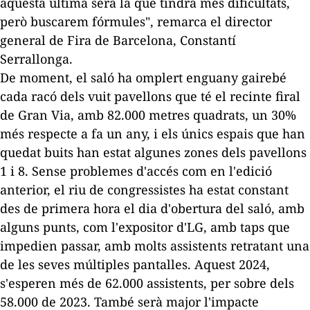
aquesta última serà la que tindrà més dificultats,
però buscarem fórmules", remarca el director
general de Fira de Barcelona, Constantí
Serrallonga.
De moment, el saló ha omplert enguany gairebé
cada racó dels vuit pavellons que té el recinte firal
de Gran Via, amb 82.000 metres quadrats, un 30%
més respecte a fa un any, i els únics espais que han
quedat buits han estat algunes zones dels pavellons
1 i 8. Sense problemes d'accés com en l'edició
anterior, el riu de congressistes ha estat constant
des de primera hora el dia d'obertura del saló, amb
alguns punts, com l'expositor d'LG, amb taps que
impedien passar, amb molts assistents retratant una
de les seves múltiples pantalles. Aquest 2024,
s'esperen més de 62.000 assistents, per sobre dels
58.000 de 2023. També serà major l'impacte