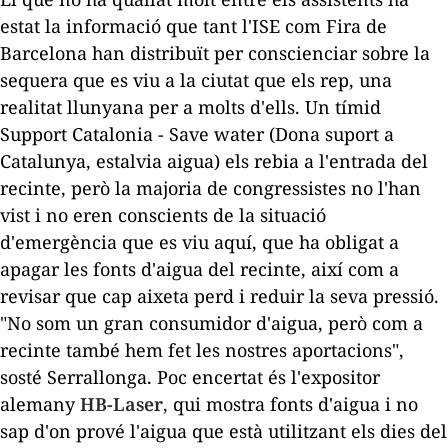
estat la informació que tant l'ISE com Fira de
Barcelona han distribuït per conscienciar sobre la
sequera que es viu a la ciutat que els rep, una
realitat llunyana per a molts d'ells. Un tímid
Support Catalonia - Save water
(Dona suport a
Catalunya, estalvia aigua) els rebia a l'entrada del
recinte, però la majoria de congressistes no l'han
vist i no eren conscients de la situació
d'emergència que es viu aquí, que ha obligat a
apagar les fonts d'aigua del recinte, així com a
revisar que cap aixeta perd i reduir la seva pressió.
"No som un gran consumidor d'aigua, però com a
recinte també hem fet les nostres aportacions",
sosté Serrallonga. Poc encertat és l'expositor
alemany
HB-Laser
, qui mostra fonts d'aigua i no
sap d'on prové l'aigua que està utilitzant els dies del