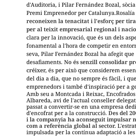
d'Auditoria, i Pilar Fernández Bozal, sòc
Premi Emprenedor per Catalunya.Rosalía 
reconeixen la tenacitat i l'esforç per t
per al teixit empresarial regional i naci
clara per la innovació, que és un dels as
fonamental a l'hora de competir en entorn
seva, Pilar Fernández Bozal ha afegit que
desafiaments.
No és senzill consolidar pr
créixer,
és per això que considerem essen
del dia a dia, que no sempre és fàcil, i qu
emprenedors i també d'inspiració per a ge
Amb seu a Montcada i Reixac,
Encofrados
Albareda
, avi de l'actual conseller deleg
passat a convertir-se en una empresa dedi
d'encofrat per a la construcció.
Des del 2
i la companyia ha aconseguit impulsar n
com a referència global al sector.
L'estra
impulsada per la contínua adaptació a les 