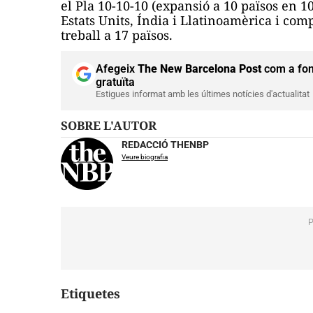
el Pla 10-10-10 (expansió a 10 països en
1
Estats Units, Índia i Llatinoamèrica i co
treball a 17 països.
Afegeix
The New Barcelona Post
com a fon
gratuïta
Estigues informat amb les últimes notícies d'actualitat
SOBRE L'AUTOR
REDACCIÓ THENBP
Veure biografia
Etiquetes