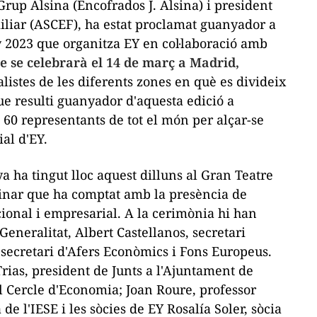
 Grup
Alsina
(
Encofrados
J.
Alsina
) i president
liar (
ASCEF
), ha estat proclamat guanyador a
 2023 que organitza
EY
en col·laboració amb
e se celebrarà el 14 de març a Madrid,
listes de les diferents zones en què es divideix
e resulti guanyador d'aquesta edició a
0 representants de tot el món per alçar-se
al d'
EY
.
a ha tingut lloc aquest dilluns al Gran Teatre
dinar que ha comptat amb la presència de
ional i empresarial. A la cerimònia hi han
 Generalitat, Albert
Castellanos
, secretari
 secretari d'Afers Econòmics i Fons Europeus.
Trias, president de Junts a l'Ajuntament de
l Cercle d'Economia; Joan Roure, professor
e l'IESE i les sòcies de EY Rosalía Soler, sòcia