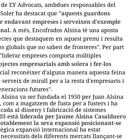
ia de EY Advocats, ambdues responsables del
Soler ha destacat que
"aquests guardons
irar endavant empreses i serveixen d'exemple
onal.
A més, Encofrados
Alsina
té una aposta
pectes que destaquem en aquest premi i resulta
s globals que no saben de fronteres". Per part
 "liderar empreses comporta múltiples
ojectes empresarials amb solera i fer-los
cial reconèixer d'alguna manera aquesta feina
e serveix de mirall per a la resta d'empresaris i
neracions futures".
Alsina
va ser fundada el 1950 per
Juan
Alsina
at, com a magatzem de fusta per a fusters i ha
cada al disseny i fabricació de sistemes
003 està liderada per Jaume
Alsina
Casalduero
otablement la seva expansió posicionant-se
tègica expansió internacional ha estat
necessitats dels diferents mercats llançant-se