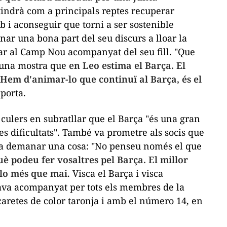
tindrà com a principals reptes recuperar
ub i aconseguir que torni a ser sostenible
ar una bona part del seu discurs a lloar la
ar al Camp Nou acompanyat del seu fill. "Que
s una mostra que
en Leo estima el Barça. El
 Hem d'animar-lo que continuï al Barça, és el
porta.
s culers en subratllar que el Barça "és una gran
les dificultats". També va prometre als socis que
s va demanar una cosa: "No penseu només el que
è podeu fer vosaltres pel Barça. El millor
r-lo més que mai
. Visca el Barça i visca
tava acompanyat per tots els membres de la
caretes de color taronja i amb el número 14, en