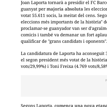
Joan Laporta tornarà a presidir el FC Barc
guanyat per
majoria absoluta
les eleccio
votat 55.611 socis, la meitat del cens. Seg
eleccions més importants de la història" 
proclamar-se guanyador van ser d'agraïmen
comicis i també va demanar un fort aplaud
qualificar de "grans candidats i oponents"
La candidatura de Laporta ha aconseguit 30
el segon president més votat de la històri
vots/29,99%) i Toni Freixa (4.769 vots/8,58
Segons Laporta,
comença una nova etapa 