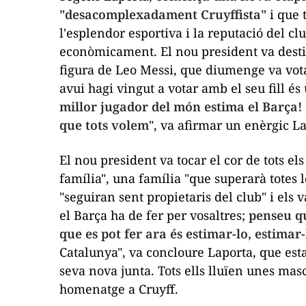
"desacomplexadament
Cruyffista
"
i que 
l'esplendor esportiva i la reputació del cl
econòmicament. El nou president va destin
figura de Leo Messi, que diumenge va vot
avui hagi vingut a votar amb el seu fill é
millor jugador del món estima el Barça!
que tots volem
", va afirmar un enèrgic La
El nou president va tocar el cor de tots el
família", una família "que superarà totes 
"seguiran sent propietaris del club" i el
el Barça ha de fer per vosaltres;
penseu qu
que es pot fer ara és estimar-lo, estima
Catalunya", va concloure Laporta, que es
seva nova junta. Tots ells lluïen unes mas
homenatge a Cruyff.