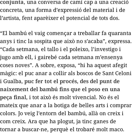
conjunta
, una conversa de camí cap a una creació
concreta, una forma d’expressió del material i de
l’artista, fent aparèixer el potencial de tots dos.
“El bambú el vaig començar a treballar fa quaranta
anys i tinc la sospita que això no s’acaba”, expressa.
“Cada setmana, el tallo i el poleixo, l’investigo i
jugo amb ell, i gairebé cada setmana m’ensenya
coses noves”. A sobre, exposa, “hi ha aquest afegit
màgic: el puc anar a collir als boscos de Sant Celoni
i Gualba,
puc fer tot el procés, des del punt de
naixement del bambú fins que el poso en una
peça final,
i tot això és molt vivencial. No és el
mateix que anar a la botiga de belles arts i comprar
colors. Jo veig l’entorn del bambú, allà on creix i
com creix. Ara que ha plogut, ja tinc ganes de
tornar a buscar-ne, perquè el trobaré molt maco.