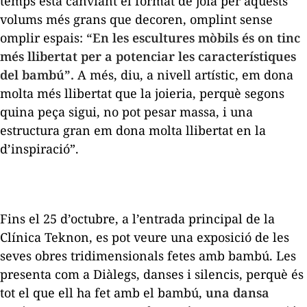
temps està canviant el format de joia per aquests
volums més grans que decoren, omplint sense
omplir espais:
“En les escultures mòbils és on tinc
més llibertat per a potenciar les característiques
del bambú”.
A més, diu, a nivell artístic, em dona
molta més llibertat que la joieria, perquè segons
quina peça sigui, no pot pesar massa, i una
estructura gran em dona molta llibertat en la
d’inspiració”.
Fins el 25 d’octubre, a l’entrada principal de la
Clínica Teknon, es pot veure una exposició de les
seves obres tridimensionals fetes amb bambú. Les
presenta com a
Diàlegs, danses i silencis
, perquè és
tot el que ell ha fet amb el bambú,
una dansa