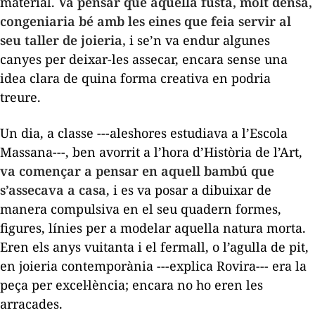
material.
Va pensar que aquella fusta, molt densa,
congeniaria bé amb les eines que feia servir al
seu taller de joieria,
i se’n va endur algunes
canyes per deixar-les assecar, encara sense una
idea clara de quina forma creativa en podria
treure.
Un dia, a classe ---aleshores estudiava a l’Escola
Massana---, ben avorrit a l’hora d’Història de l’Art,
va començar a pensar en aquell bambú que
s’assecava a casa
, i es va posar a dibuixar de
manera compulsiva en el seu quadern formes,
figures, línies per a modelar aquella natura morta.
Eren els anys vuitanta i el fermall, o l’agulla de pit,
en joieria contemporània ---explica Rovira--- era la
peça per excel·lència; encara no ho eren les
arracades.