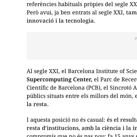
referències habituals pròpies del segle XX:
Però avui, ja ben entrats al segle XXI,
tam
innovació i la tecnologia.
Al segle XXI, el Barcelona Institute of Sc
Supercomputing Center,
el Parc de Recer
Científic de Barcelona (PCB), el Sincrotó Al
públics situats entre els millors del món, 
la resta.
I aquesta posició no és casual:
és el resu
resta d’institucions, amb la ciència i l
compromís que no és pas nou: fa 15 anys