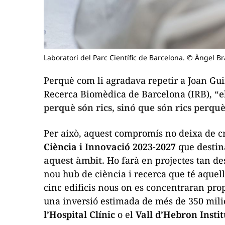
Laboratori del Parc Científic de Barcelona. © Àngel B
Perquè com li agradava repetir a Joan Guin
Recerca Biomèdica de Barcelona (IRB),
“e
perquè són rics, sinó que són rics perquè
Per això, aquest compromís no deixa de 
Ciència i Innovació 2023-2027
que
destin
aquest àmbit.
Ho farà en projectes tan d
nou
hub
de ciència i recerca que té aquel
cinc edificis nous on es concentraran prop
una inversió estimada de més de 350 milio
l’Hospital Clínic
o el
Vall d’Hebron Insti