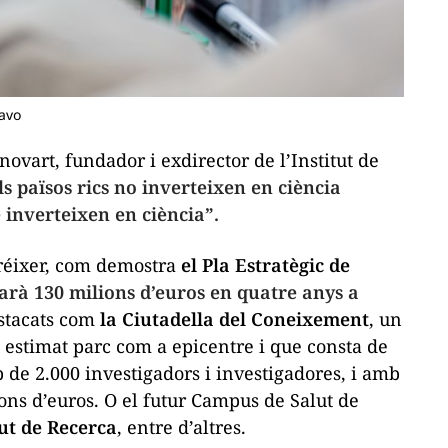
ravo
ovart, fundador i exdirector de l’Institut de
ls països rics no inverteixen en ciència
 inverteixen en ciència”.
créixer, com demostra
el Pla Estratègic de
arà 130 milions d’euros en quatre anys a
estacats com
la Ciutadella del Coneixement
, un
l estimat parc com a epicentre i que consta de
 de 2.000 investigadors i investigadores, i amb
ns d’euros. O el futur Campus de Salut de
tut de Recerca
, entre d’altres.