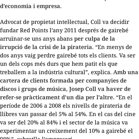
d’economia i empresa
.
Advocat de propietat intel·lectual, Coll va decidir
fundar Red Points l’any 2011 després de gairebé
arruïnar-se uns anys abans
per culpa de la
irrupció de la crisi de la pirateria
. “En menys de
dos anys vaig perdre gairebé tots els clients. Va ser
un dels cops més durs que hem patit els que
treballem a la indústria cultural”, explica.
Amb una
cartera de clients formada per companyies de
discos i grups de música, Josep Coll va haver de
refer-se pràcticament d’un dia per l’altre.
“En el
període de 2006 a 2008 els nivells de pirateria de
llibres van passar del 5% al 54%. En el cas del cine
va ser del 20% al 84% i el sector de la música va
experimentar un creixement del 10% a gairebé el
98%”, subratlla l’empresari.