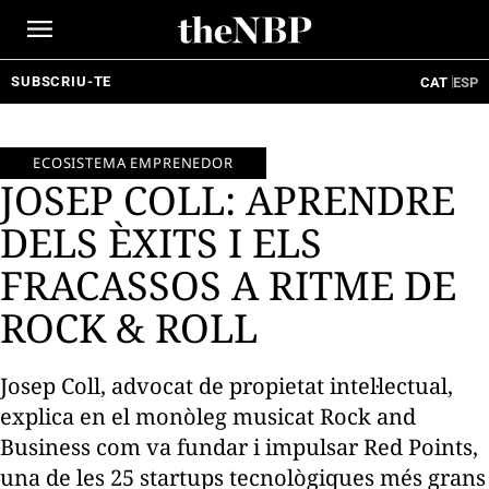
Ir
al
contenido
SUBSCRIU-TE
CAT
ESP
ECOSISTEMA EMPRENEDOR
JOSEP COLL: APRENDRE
DELS ÈXITS I ELS
FRACASSOS A RITME DE
ROCK & ROLL
Josep Coll, advocat de propietat intel·lectual,
explica en el monòleg musicat Rock and
Business com va fundar i impulsar Red Points,
una de les 25 startups tecnològiques més grans