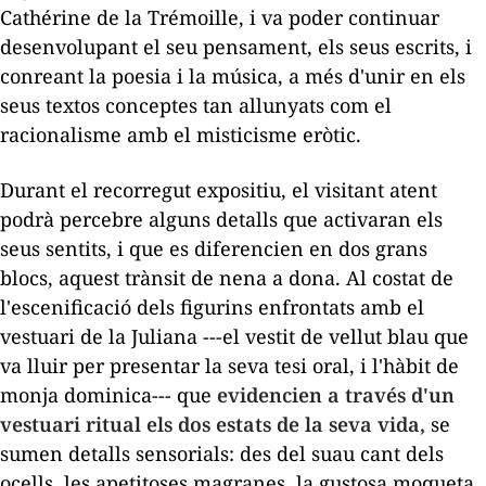
Cathérine de la Trémoille, i va poder continuar
desenvolupant el seu pensament, els seus escrits, i
conreant la poesia i la música, a més d'unir en els
seus textos conceptes tan allunyats com el
racionalisme amb el misticisme eròtic.
Durant el recorregut expositiu, el visitant atent
podrà percebre alguns detalls que activaran els
seus sentits, i que es diferencien en dos grans
blocs, aquest trànsit de nena a dona. Al costat de
l'escenificació dels figurins enfrontats amb el
vestuari de la Juliana ---el vestit de vellut blau que
va lluir per presentar la seva tesi oral, i l'hàbit de
monja dominica--- que
evidencien a través d'un
vestuari ritual els dos estats de la seva vida,
se
sumen detalls sensorials: des del suau cant dels
ocells, les apetitoses magranes, la gustosa moqueta