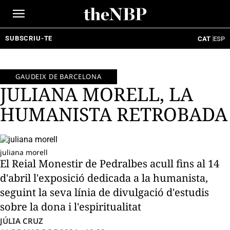
Ir
al
contenido
SUBSCRIU-TE
CAT
ESP
GAUDEIX DE BARCELONA
JULIANA MORELL, LA
HUMANISTA RETROBADA
juliana morell
El Reial Monestir de Pedralbes acull fins al 14
d'abril l'exposició dedicada a la humanista,
seguint la seva línia de divulgació d'estudis
sobre la dona i l'espiritualitat
JÚLIA CRUZ