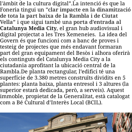
l'àmbit de la cultura digital”.La intenció és que la
Foneria tingui un
"clar impacte en la dinamització
de tota la part baixa de la Rambla i de Ciutat
Vella”
i que sigui també una
porta d’entrada al
Catalunya Media City
, el gran
hub
audiovisual i
digital projectat a les Tres Xemeneies. La idea del
Govern és que funcioni com a banc de proves i
testeig de projectes que més endavant formaran
part del gran equipament del Besòs i alhora oferirà
els continguts del Catalunya Media City a la
ciutadania aprofitant la ubicació central de la
Rambla.De planta rectangular, l’edifici té una
superfície de 3.380 metres construïts dividits en 5
plantes: planta baixa, planta entresol i 3 altures (la
superior estarà dedicada, però, a serveis). Aquest
immoble, propietat de la Generalitat, està catalogat
com a Bé Cultural d’Interès Local (BCIL).