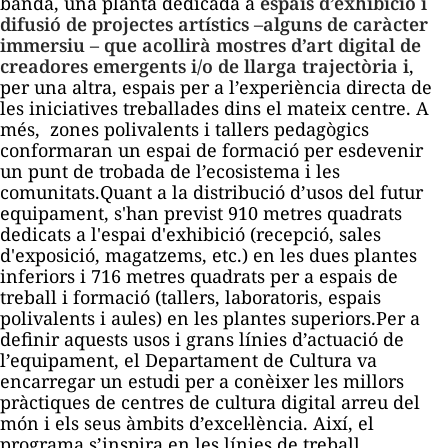
banda, una planta dedicada a
espais d’exhibició i
difusió de projectes artístics –alguns de caràcter
immersiu – que acollirà mostres d’art digital de
creadores emergents i/o de llarga trajectòria i
,
per una altra, espais per a l’experiència directa de
les iniciatives treballades dins el mateix centre. A
més, zones polivalents i tallers pedagògics
conformaran un espai de formació per esdevenir
un punt de trobada de l’ecosistema i les
comunitats.Quant a la distribució d’usos del futur
equipament, s'han previst 910 metres quadrats
dedicats a l'espai d'exhibició (recepció, sales
d'exposició, magatzems, etc.) en les dues plantes
inferiors i 716 metres quadrats per a espais de
treball i formació (tallers, laboratoris, espais
polivalents i aules) en les plantes superiors.Per a
definir aquests usos i grans línies d’actuació de
l’equipament, el Departament de Cultura va
encarregar un estudi per a conèixer les millors
pràctiques de centres de cultura digital arreu del
món i els seus àmbits d’excel·lència. Així, el
programa s’inspira en les línies de treball