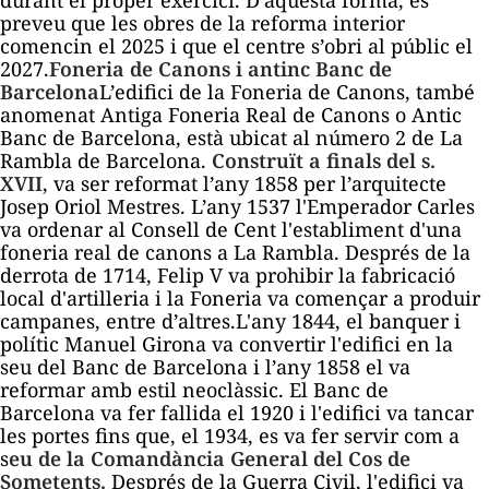
durant el proper exercici. D’aquesta forma, es
preveu que les obres de la reforma interior
comencin el 2025 i que el centre s’obri al públic el
2027.
Foneria de Canons i antinc Banc de
Barcelona
L’edifici de la Foneria de Canons, també
anomenat Antiga Foneria Real de Canons o Antic
Banc de Barcelona, està ubicat al número 2 de La
Rambla de Barcelona.
Construït a finals del s.
XVII
, va ser reformat l’any 1858 per l’arquitecte
Josep Oriol Mestres. L’any 1537 l'Emperador Carles
va ordenar al Consell de Cent l'establiment d'una
foneria real de canons a La Rambla. Després de la
derrota de 1714, Felip V va prohibir la fabricació
local d'artilleria i la Foneria va començar a produir
campanes, entre d’altres.L'any 1844, el banquer i
polític Manuel Girona va convertir l'edifici en la
seu del Banc de Barcelona i l’any 1858 el va
reformar amb estil neoclàssic. El Banc de
Barcelona va fer fallida el 1920 i l'edifici va tancar
les portes fins que, el 1934, es va fer servir com a
s
eu de la Comandància General del Cos de
Sometents.
Després de la Guerra Civil, l'edifici va