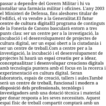
passar a dependre del Govern Militar i hi va
instal·lar una farmàcia militar i oficines. L'any 2003
el Ministeri de Defensa, fins aleshores titular de
l'edifici, el va vendre a la Generalitat.
El futur
centre de cultura digital
El programa de continguts
de la Foneria de Canons bascularà entorn a tres
punts clau: ser un centre per a la investigació, la
incubació i el desenvolupament de projectes de
cultura digital, ser un espai obert a la ciutadania i
ser un centre de treball.Com a centre per a la
investigació, la incubació i el desenvolupament de
projectes hi haurà un
espai creatiu per a idear,
conceptualitzar i desenvolupar creacions digitals
amb tecnologia puntera amb el focus en la recerca i
experimentació en cultura digital. Seran
laboratoris, espais de creació, tallers i aules.També
serà un
centre de treball, funcional i modern a
disposició dels professionals, tecnòlegs i
investigadors
amb una dotació tècnica i material
per donar resposta a les seves necessitats. Aquest
espai físic de treball compartit comptarà amb un