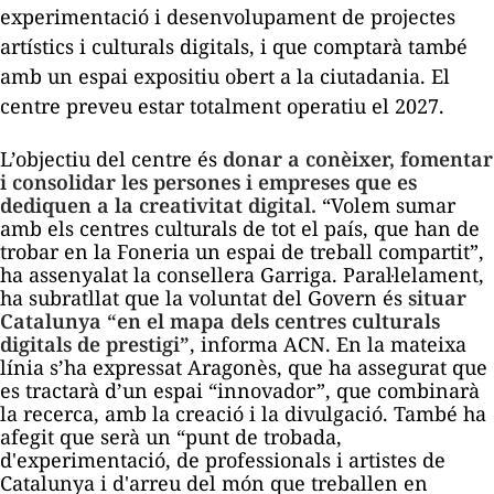
experimentació i desenvolupament de projectes
artístics i culturals digitals, i que comptarà també
amb un espai expositiu obert a la ciutadania. El
centre preveu estar totalment operatiu el 2027.
L’objectiu del centre és
donar a conèixer, fomentar
i consolidar les persones i empreses que es
dediquen a la creativitat digital.
“Volem sumar
amb els centres culturals de tot el país, que han de
trobar en la Foneria un espai de treball compartit”,
ha assenyalat la consellera Garriga. Paral·lelament,
ha subratllat que la voluntat del Govern és
situar
Catalunya “en el mapa dels centres culturals
digitals de prestigi”
, informa
ACN
. En la mateixa
línia s’ha expressat Aragonès, que ha assegurat que
es tractarà d’un espai “innovador”, que combinarà
la recerca, amb la creació i la divulgació. També ha
afegit que serà un “punt de trobada,
d'experimentació, de professionals i artistes de
Catalunya i d'arreu del món que treballen en