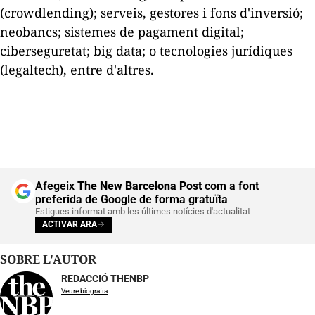
(
crowdlending
)
; serveis, gestores i fons d'inversió;
neobancs
; sistemes de pagament digital;
ciberseguretat; big data; o tecnologies jurídiques
(
legaltech
), entre d'altres.
Afegeix
The New Barcelona Post
com a font
preferida de Google de forma gratuïta
Estigues informat amb les últimes notícies d'actualitat
ACTIVAR ARA
SOBRE L'AUTOR
REDACCIÓ THENBP
Veure biografia