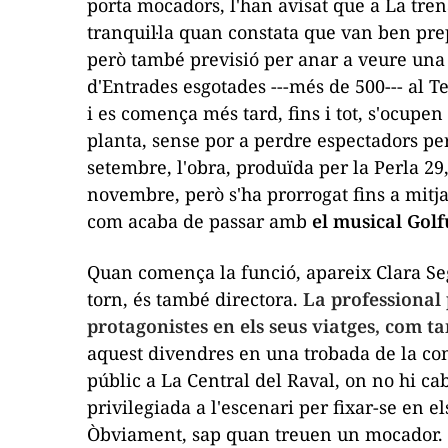
porta mocadors, l'han avisat que a
La tren
tranquil·la quan constata que van ben pre
però també previsió per anar a veure una 
d'
Entrades esgotades
---més de 500--- al T
i es comença més tard, fins i tot, s'ocupen
planta, sense por a perdre espectadors pe
setembre, l'obra, produïda per la Perla 29,
novembre, però s'ha prorrogat fins a mit
com acaba de passar amb
el musical
Golf
Quan comença la funció, apareix Clara Se
torn, és també directora.
La professional
protagonistes en els seus viatges, com t
aquest divendres en una trobada de la co
públic a La Central del Raval, on no hi ca
privilegiada a l'escenari per fixar-se en el
Òbviament, sap quan treuen un mocador. 