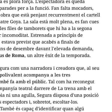
a
es plora força. L'espectadora es queda
parades per a la funció. Fan falta mocadors,
obra que està penjant recurrentment el cartell
eatre Goya. La sala està molt plena, es fan cues
 les files de tamborets que hi ha a la segona
r incomoditat. Estrenada a principis de
 estava previst que acabés a finals de
jans de desembre davant l'elevada demanda,
us de Roma
, un altre èxit de la temporada.
gura com una narradora i creadora que, al seu
 polivalent acompanya a les tres
ambé fa amb el públic.
Tal com ha reconegut
mpanyia teatral darrere de
La trena
amb el
bia ni una agulla, Segura disposa d'una posició
s espectadors i, sobretot, escoltar-los.
També és capaç d'identificar quan algú