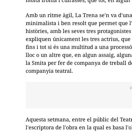
molta ironia i cuirasses, que tot, en algun 
Amb un ritme àgil,
La Trena
se'n va d'un
minimalista i ben resolt que permet que l'
històries, amb les seves tres protagonistes
expliquen únicament les tres actrius, que 
fins i tot si és una multitud a una process
lloc o un altre que, en algun assaig, algun
la Smita per fer de companya de treball de
companyia teatral.
Aquesta setmana, entre el públic del Teat
l'escriptora de l'obra en la qual es basa l'