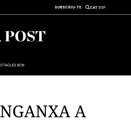
SUBSCRIU-TE
CAT
ESP
ECTACLES BCN
 ENGANXA A