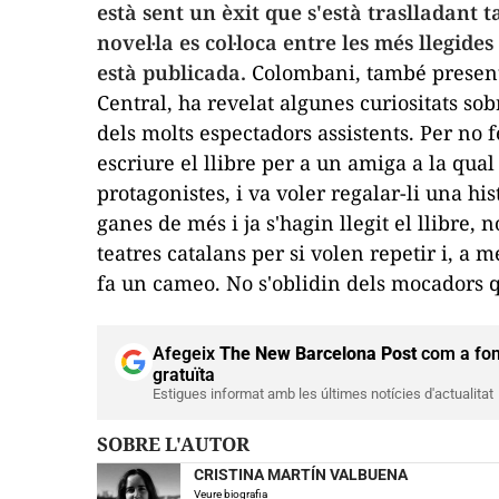
està sent un èxit que s'està traslladant t
novel·la es col·loca entre les més llegid
està publicada.
Colombani, també present 
Central, ha revelat algunes curiositats sobr
dels molts espectadors assistents. Per no 
escriure el llibre per a un amiga a la qual
protagonistes, i va voler regalar-li una hi
ganes de més i ja s'hagin llegit el llibre,
teatres catalans per si volen repetir i, a m
fa un cameo. No s'oblidin dels mocadors qu
Afegeix
The New Barcelona Post
com a fon
gratuïta
Estigues informat amb les últimes notícies d'actualitat
SOBRE L'AUTOR
CRISTINA MARTÍN VALBUENA
Veure biografia