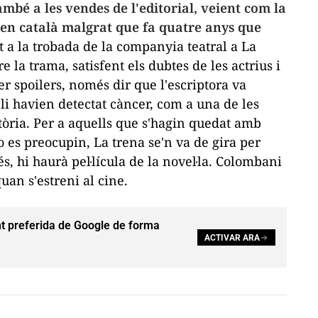
ambé a les vendes de l'editorial, veient com la
es en català malgrat que fa quatre anys que
a la trobada de la companyia teatral a La
e la trama, satisfent els dubtes de les actrius i
fer
spoilers
, només dir que l'escriptora va
 li havien detectat càncer, com a una de les
stòria. Per a aquells que s'hagin quedat amb
 no es preocupin,
La trena
se'n va de gira per
és, hi haurà pel·lícula de la novel·la. Colombani
an s'estreni al cine.
t preferida de Google de forma
ACTIVAR ARA